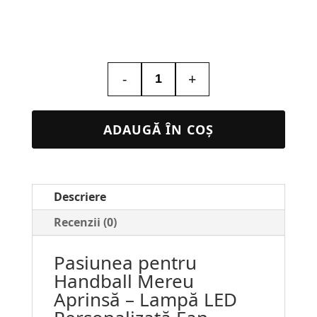
-
+
Cantitate
Lampa
Led
ADAUGĂ ÎN COȘ
Personalizata
–
Fan
Descriere
Handball
#166
Recenzii (0)
Pasiunea pentru
Handball Mereu
Aprinsă – Lampă LED