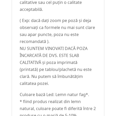
calitative sau cel puțin o calitate
acceptabilă.
( Exp: dacă dați zoom pe poză și deja
observați ca formele nu mai sunt clare
sau apar puncte, poza nu este
recomandată ).
NU SUNTEM VINOVATI DACĂ POZA
ÎNCARCATĂ DE DVS. ESTE SLAB
CALITATIVĂ și poza imprimată
(printată) pe tablou/plachetă nu este
clară. Nu putem să îmbunătățim
calitatea pozei.
Culoare bază Led: Lemn natur fag*.
* fiind produs realizat din lemn
natural, culoare poate fi diferită între 2
produse cu o marjă de 5-10%.