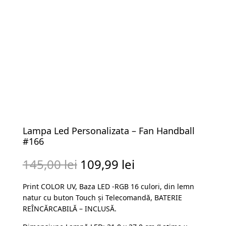
Lampa Led Personalizata – Fan Handball
#166
Prețul
Prețul
145,00
lei
109,99
lei
inițial
curent
Print COLOR UV, Baza LED -RGB 16 culori, din lemn
a
este:
natur cu buton Touch și Telecomandă, BATERIE
fost:
109,99 lei.
REÎNCĂRCABILĂ – INCLUSĂ.
145,00 lei.