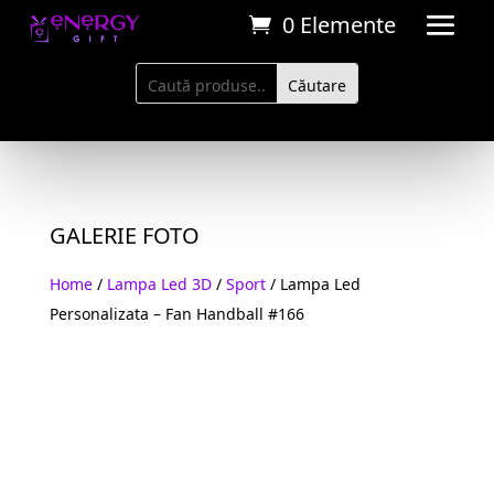
0 Elemente
GALERIE FOTO
Home
/
Lampa Led 3D
/
Sport
/ Lampa Led
Personalizata – Fan Handball #166