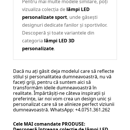
Pentru mai multe modele similare, poți
vizualiza colecția de
lămpi LED
personalizate sport
, unde găsești
designuri dedicate fanilor și sportivilor.
Descoperă și toate variantele din
categoria
lămpi LED 3D
personalizate
.
Dacă nu ați găsit deja modelul care să reflecte
stilul și personalitatea dumneavoastră, nu vă
faceți griji, pentru că suntem aici să
transformăm ideile dumneavoastră în
realitate. Împărtășiți-ne câteva inspirații și
preferințe, iar noi vom crea un design unic și
personalizat care să se alinieze perfect viziunii
dumneavoastră. WhatsApp: +4.0751.361.262
Cele MAI comandate PRODUSE:
Descoperă întreaga colecție de
lămpi LED