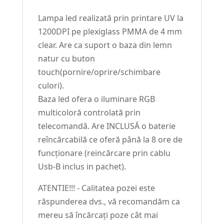
Lampa led realizată prin printare UV la
1200DPI pe plexiglass PMMA de 4 mm
clear. Are ca suport o baza din lemn
natur cu buton
touch(pornire/oprire/schimbare
culori).
Baza led ofera o iluminare RGB
multicoloră controlată prin
telecomandă. Are INCLUSĂ o baterie
reîncărcabilă ce oferă până la 8 ore de
funcționare (reincărcare prin cablu
Usb-B inclus in pachet).
ATENTIE!!! - Calitatea pozei este
răspunderea dvs., vă recomandăm ca
mereu să încărcați poze cât mai