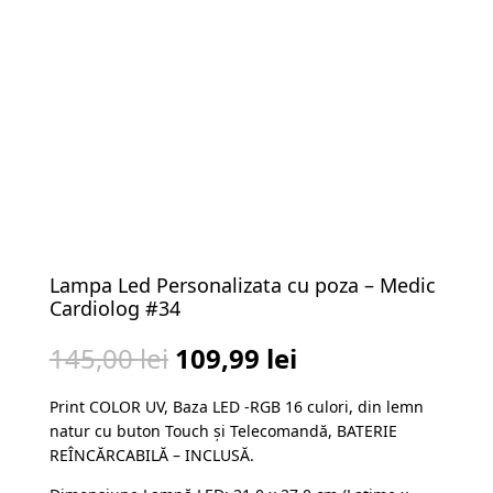
Lampa Led Personalizata cu poza – Medic
Cardiolog #34
Prețul
Prețul
145,00
lei
109,99
lei
inițial
curent
Print COLOR UV, Baza LED -RGB 16 culori, din lemn
a
este:
natur cu buton Touch și Telecomandă, BATERIE
fost:
109,99 lei.
REÎNCĂRCABILĂ – INCLUSĂ.
145,00 lei.