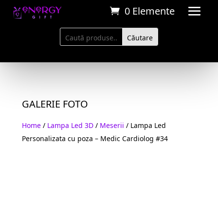
0 Elemente
GALERIE FOTO
Home
/
Lampa Led 3D
/
Meserii
/ Lampa Led
Personalizata cu poza – Medic Cardiolog #34