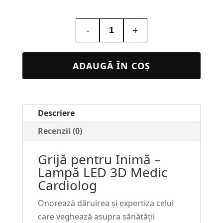
-
+
Cantitate
Lampa
Led
ADAUGĂ ÎN COȘ
Personalizata
cu
poza
Descriere
–
Medic
Recenzii (0)
Cardiolog
Grijă pentru Inimă –
#34
Lampă LED 3D Medic
Cardiolog
Onorează dăruirea și expertiza celui
care veghează asupra sănătății