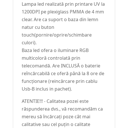
Lampa led realizată prin printare UV la
1200DPI pe plexiglass PMMA de 4 mm
clear. Are ca suport o baza din lemn
natur cu buton
touch(pornire/oprire/schimbare
culori).
Baza led ofera o iluminare RGB
multicoloră controlată prin
telecomandă. Are INCLUSĂ o baterie
reîncărcabilă ce oferă până la 8 ore de
funcționare (reincărcare prin cablu
Usb-B inclus in pachet).
ATENTIE!!! - Calitatea pozei este
răspunderea dvs., vă recomandăm ca
mereu să încărcați poze cât mai
calitative sau cel puțin o calitate