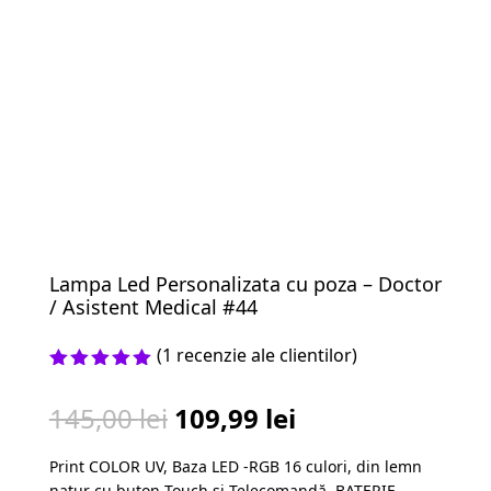
Lampa Led Personalizata cu poza – Doctor
/ Asistent Medical #44
(
1
recenzie ale clientilor)
Evaluat la
5.00
din 5
Prețul
Prețul
145,00
lei
109,99
lei
pe baza
unei
inițial
curent
singure
Print COLOR UV, Baza LED -RGB 16 culori, din lemn
a
este:
evaluări
natur cu buton Touch și Telecomandă, BATERIE