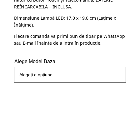
fost:
109,99 lei.
REÎNCĂRCABILĂ – INCLUSĂ.
145,00 lei.
Dimensiune Lampă LED: 17.0 x 19.0 cm (Lațime x
Înălțime).
Fiecare comandă va primi bun de tipar pe WhatsApp
sau E-mail înainte de a intra în producție.
Alege Model Baza