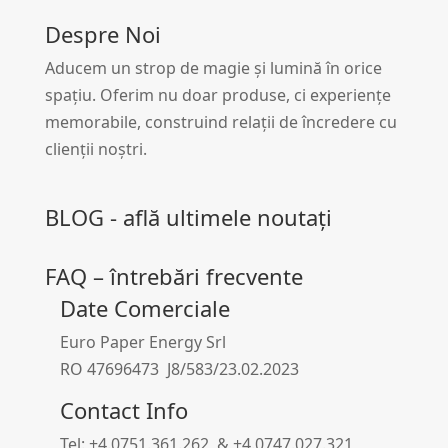
Despre Noi
Aducem un strop de magie și lumină în orice
spațiu. Oferim nu doar produse, ci experiențe
memorabile, construind relații de încredere cu
clienții noștri.
BLOG - află ultimele noutați
FAQ – întrebări frecvente
Date Comerciale
Euro Paper Energy Srl
RO 47696473 J8/583/23.02.2023
Contact Info
Tel: +4.0751.361.262 & +4.0747.027.321