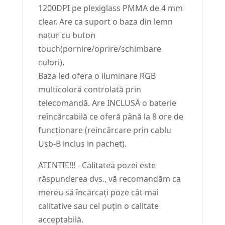
1200DPI pe plexiglass PMMA de 4 mm
clear. Are ca suport o baza din lemn
natur cu buton
touch(pornire/oprire/schimbare
culori).
Baza led ofera o iluminare RGB
multicoloră controlată prin
telecomandă. Are INCLUSĂ o baterie
reîncărcabilă ce oferă până la 8 ore de
funcționare (reincărcare prin cablu
Usb-B inclus in pachet).
ATENTIE!!! - Calitatea pozei este
răspunderea dvs., vă recomandăm ca
mereu să încărcați poze cât mai
calitative sau cel puțin o calitate
acceptabilă.