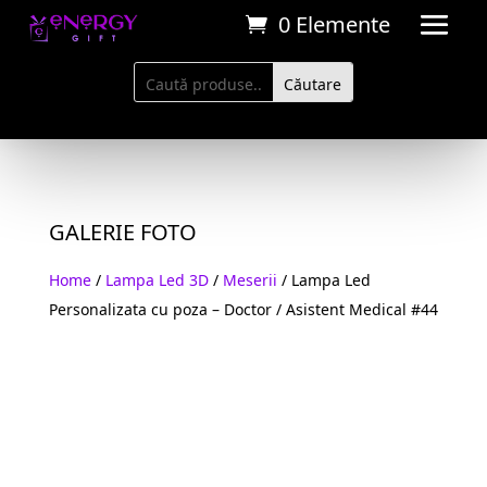
0 Elemente
GALERIE FOTO
Home
/
Lampa Led 3D
/
Meserii
/ Lampa Led
Personalizata cu poza – Doctor / Asistent Medical #44