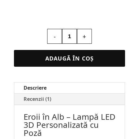
-
+
Cantitate
Lampa
Led
ADAUGĂ ÎN COȘ
Personalizata
cu
poza
Descriere
–
Doctor
Recenzii (1)
/
Eroii în Alb – Lampă LED
Asistent
3D Personalizată cu
Medical
Poză
#44