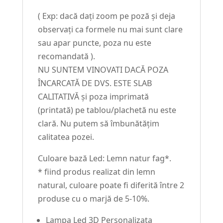
( Exp: dacă dați zoom pe poză și deja
observați ca formele nu mai sunt clare
sau apar puncte, poza nu este
recomandată ).
NU SUNTEM VINOVATI DACĂ POZA
ÎNCARCATĂ DE DVS. ESTE SLAB
CALITATIVĂ și poza imprimată
(printată) pe tablou/plachetă nu este
clară. Nu putem să îmbunătățim
calitatea pozei.
Culoare bază Led: Lemn natur fag*.
* fiind produs realizat din lemn
natural, culoare poate fi diferită între 2
produse cu o marjă de 5-10%.
Lampa Led 3D Personalizata