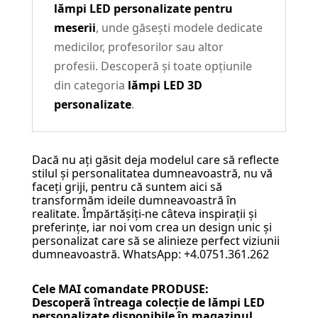
lămpi LED personalizate pentru
meserii
, unde găsești modele dedicate
medicilor, profesorilor sau altor
profesii. Descoperă și toate opțiunile
din categoria
lămpi LED 3D
personalizate
.
Dacă nu ați găsit deja modelul care să reflecte
stilul și personalitatea dumneavoastră, nu vă
faceți griji, pentru că suntem aici să
transformăm ideile dumneavoastră în
realitate. Împărtășiți-ne câteva inspirații și
preferințe, iar noi vom crea un design unic și
personalizat care să se alinieze perfect viziunii
dumneavoastră. WhatsApp: +4.0751.361.262
Cele MAI comandate PRODUSE:
Descoperă întreaga colecție de
lămpi LED
personalizate
disponibile în magazinul