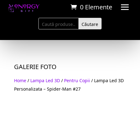
0 Elemente
GALERIE FOTO
Home
/
Lampa Led 3D
/
Pentru Copii
/ Lampa Led 3D
Personalizata – Spider-Man #27