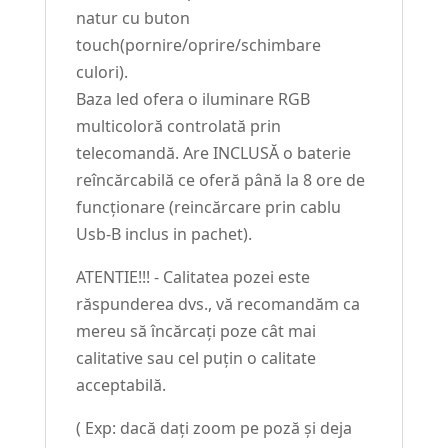
natur cu buton
touch(pornire/oprire/schimbare
culori).
Baza led ofera o iluminare RGB
multicoloră controlată prin
telecomandă. Are INCLUSĂ o baterie
reîncărcabilă ce oferă până la 8 ore de
funcționare (reincărcare prin cablu
Usb-B inclus in pachet).
ATENTIE!!! - Calitatea pozei este
răspunderea dvs., vă recomandăm ca
mereu să încărcați poze cât mai
calitative sau cel puțin o calitate
acceptabilă.
( Exp: dacă dați zoom pe poză și deja