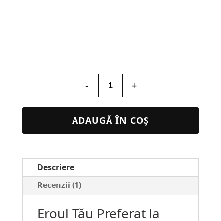
-
+
Cantitate
Lampa
Led
ADAUGĂ ÎN COȘ
3D
Personalizata
–
Descriere
Spider-
Man
Recenzii (1)
#27
Eroul Tău Preferat la