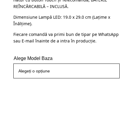
fost:
109,99 lei.
REÎNCĂRCABILĂ – INCLUSĂ.
145,00 lei.
Dimensiune Lampă LED: 19.0 x 29.0 cm (Lațime x
Înălțime).
Fiecare comandă va primi bun de tipar pe WhatsApp
sau E-mail înainte de a intra în producție.
Alege Model Baza