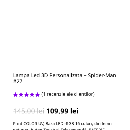
Lampa Led 3D Personalizata – Spider-Man
#27
(
1
recenzie ale clientilor)
Evaluat la
5.00
din 5
Prețul
Prețul
145,00
lei
109,99
lei
pe baza
unei
inițial
curent
singure
Print COLOR UV, Baza LED -RGB 16 culori, din lemn
a
este:
evaluări
natur cu buton Touch și Telecomandă, BATERIE