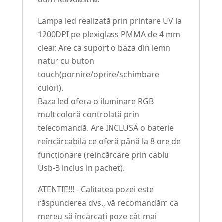
Lampa led realizată prin printare UV la
1200DPI pe plexiglass PMMA de 4 mm
clear. Are ca suport o baza din lemn
natur cu buton
touch(pornire/oprire/schimbare
culori).
Baza led ofera o iluminare RGB
multicoloră controlată prin
telecomandă. Are INCLUSĂ o baterie
reîncărcabilă ce oferă până la 8 ore de
funcționare (reincărcare prin cablu
Usb-B inclus in pachet).
ATENTIE!!! - Calitatea pozei este
răspunderea dvs., vă recomandăm ca
mereu să încărcați poze cât mai