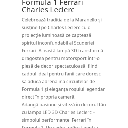
Formula 1 Ferrari
Leclerc
Charles Leclerc
#197
Celebrează tradiția de la Maranello și
susține-l pe Charles Leclerc cu o
proiecție luminoasă ce captează
spiritul inconfundabil al Scuderiei
Ferrari. Această lampă 3D transformă
dragostea pentru motorsport într-o
piesă de decor spectaculoasă, fiind
cadoul ideal pentru fanii care doresc
să aducă adrenalina circuitelor de
Formula 1 și eleganța roșului legendar
direct în propria cameră.
Adaugă pasiune și viteză în decorul tău
cu lampa LED 3D Charles Leclerc –
simbolul performanței Ferrari în
Formula 1. Un cadou rafinat pentru