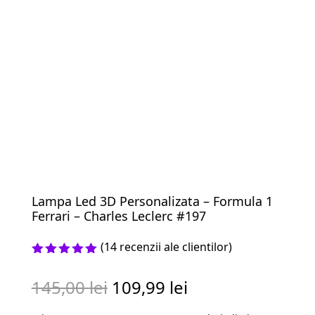
Lampa Led 3D Personalizata – Formula 1
Ferrari – Charles Leclerc #197
(
14
recenzii ale clientilor)
Evaluat la
5.00
din 5
Prețul
Prețul
145,00
lei
109,99
lei
pe baza a
evaluări
inițial
curent
de la