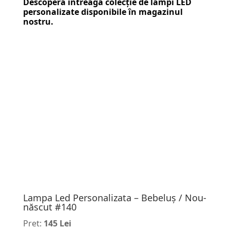
Descoperă întreaga colecție de
lămpi LED
personalizate
disponibile în magazinul
nostru.
Lampa Led Personalizata – Bebeluș / Nou-
născut #140
Pret:
145 Lei