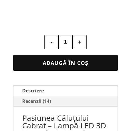
-
+
Cantitate
Lampa
Led
ADAUGĂ ÎN COȘ
3D
Personalizata
–
Descriere
Formula
1
Recenzii (14)
Ferrari
Pasiunea Căluțului
-
Cabrat – Lampă LED 3D
Charles