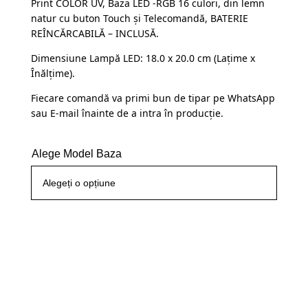
Print COLOR UV, Baza LED -RGB 16 culori, din lemn
a
este:
clienți
natur cu buton Touch și Telecomandă, BATERIE
fost:
109,99 lei.
REÎNCĂRCABILĂ – INCLUSĂ.
145,00 lei.
Dimensiune Lampă LED: 18.0 x 20.0 cm (Lațime x
Înălțime).
Fiecare comandă va primi bun de tipar pe WhatsApp
sau E-mail înainte de a intra în producție.
Alege Model Baza