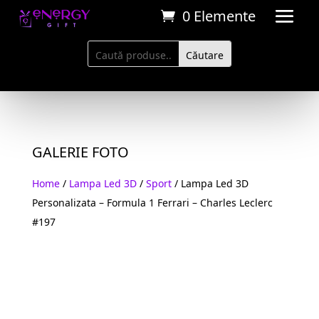
0 Elemente
GALERIE FOTO
Home
/
Lampa Led 3D
/
Sport
/ Lampa Led 3D
Personalizata – Formula 1 Ferrari – Charles Leclerc
#197