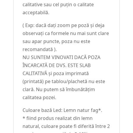
calitative sau cel puțin o calitate
acceptabilă.
( Exp: dacă dați zoom pe poză și deja
observați ca formele nu mai sunt clare
sau apar puncte, poza nu este
recomandată ).
NU SUNTEM VINOVATI DACĂ POZA
ÎNCARCATĂ DE DVS. ESTE SLAB
CALITATIVĂ și poza imprimată
(printată) pe tablou/plachetă nu este
clară. Nu putem să îmbunătățim
calitatea pozei.
Culoare bază Led: Lemn natur fag*.
* fiind produs realizat din lemn
natural, culoare poate fi diferită între 2