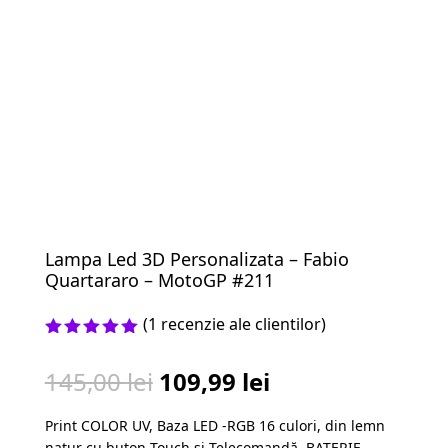
Lampa Led 3D Personalizata – Fabio
Quartararo – MotoGP #211
(
1
recenzie ale clientilor)
Evaluat la
5.00
din 5
Prețul
Prețul
145,00
lei
109,99
lei
pe baza
unei
inițial
curent
singure
Print COLOR UV, Baza LED -RGB 16 culori, din lemn
a
este:
evaluări
natur cu buton Touch și Telecomandă, BATERIE