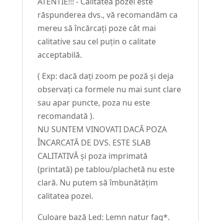
ATENTIE!!! - Calitatea pozei este
răspunderea dvs., vă recomandăm ca
mereu să încărcați poze cât mai
calitative sau cel puțin o calitate
acceptabilă.
( Exp: dacă dați zoom pe poză și deja
observați ca formele nu mai sunt clare
sau apar puncte, poza nu este
recomandată ).
NU SUNTEM VINOVATI DACĂ POZA
ÎNCARCATĂ DE DVS. ESTE SLAB
CALITATIVĂ și poza imprimată
(printată) pe tablou/plachetă nu este
clară. Nu putem să îmbunătățim
calitatea pozei.
Culoare bază Led: Lemn natur fag*.