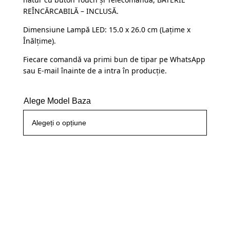
fost:
109,99 lei.
REÎNCĂRCABILĂ – INCLUSĂ.
145,00 lei.
Dimensiune Lampă LED: 15.0 x 26.0 cm (Lațime x
Înălțime).
Fiecare comandă va primi bun de tipar pe WhatsApp
sau E-mail înainte de a intra în producție.
Alege Model Baza