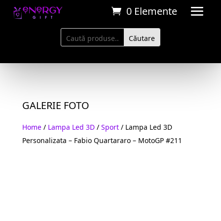
0 Elemente
GALERIE FOTO
Home
/
Lampa Led 3D
/
Sport
/ Lampa Led 3D
Personalizata – Fabio Quartararo – MotoGP #211