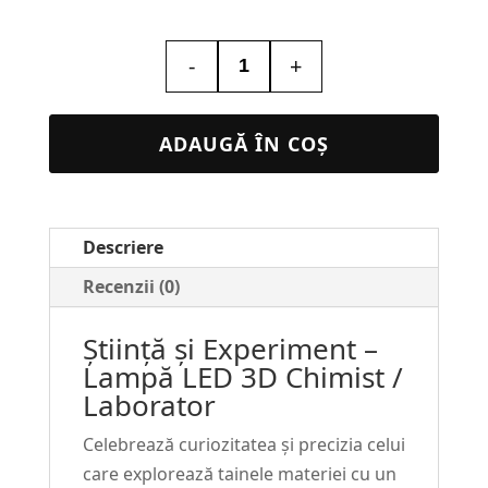
-
+
Cantitate
Lampa
Led
ADAUGĂ ÎN COȘ
3D
Personalizata
cu
Descriere
poza
–
Recenzii (0)
Chimist
Știință și Experiment –
/
Lampă LED 3D Chimist /
Laborator
Laborator
#39
Celebrează curiozitatea și precizia celui
care explorează tainele materiei cu un