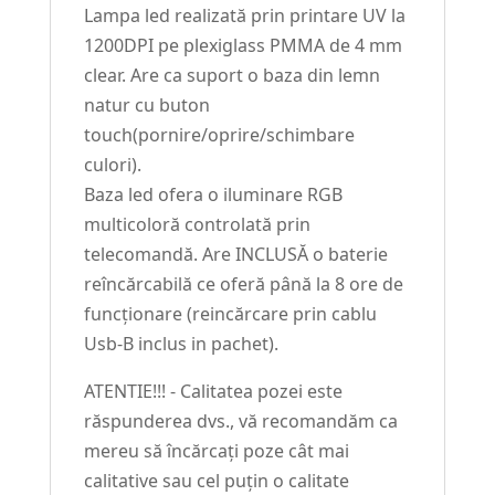
Lampa led realizată prin printare UV la
1200DPI pe plexiglass PMMA de 4 mm
clear. Are ca suport o baza din lemn
natur cu buton
touch(pornire/oprire/schimbare
culori).
Baza led ofera o iluminare RGB
multicoloră controlată prin
telecomandă. Are INCLUSĂ o baterie
reîncărcabilă ce oferă până la 8 ore de
funcționare (reincărcare prin cablu
Usb-B inclus in pachet).
ATENTIE!!! - Calitatea pozei este
răspunderea dvs., vă recomandăm ca
mereu să încărcați poze cât mai
calitative sau cel puțin o calitate