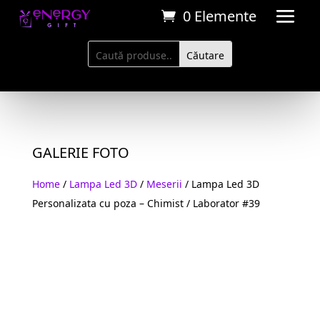
0 Elemente
GALERIE FOTO
Home
/
Lampa Led 3D
/
Meserii
/ Lampa Led 3D
Personalizata cu poza – Chimist / Laborator #39