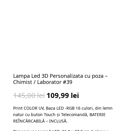
Lampa Led 3D Personalizata cu poza –
Chimist / Laborator #39
Prețul
Prețul
145,00
lei
109,99
lei
inițial
curent
Print COLOR UV, Baza LED -RGB 16 culori, din lemn
a
este:
natur cu buton Touch și Telecomandă, BATERIE
fost:
109,99 lei.
REÎNCĂRCABILĂ – INCLUSĂ.
145,00 lei.