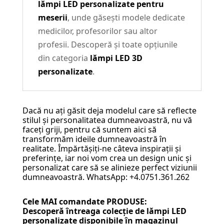
lămpi LED personalizate pentru
meserii
, unde găsești modele dedicate
medicilor, profesorilor sau altor
profesii. Descoperă și toate opțiunile
din categoria
lămpi LED 3D
personalizate
.
Dacă nu ați găsit deja modelul care să reflecte
stilul și personalitatea dumneavoastră, nu vă
faceți griji, pentru că suntem aici să
transformăm ideile dumneavoastră în
realitate. Împărtășiți-ne câteva inspirații și
preferințe, iar noi vom crea un design unic și
personalizat care să se alinieze perfect viziunii
dumneavoastră. WhatsApp: +4.0751.361.262
Cele MAI comandate PRODUSE:
Descoperă întreaga colecție de
lămpi LED
personalizate
disponibile în magazinul