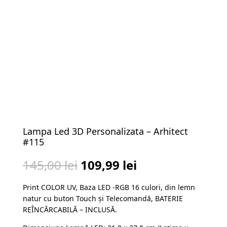
Lampa Led 3D Personalizata – Arhitect
#115
Prețul
Prețul
145,00
lei
109,99
lei
inițial
curent
Print COLOR UV, Baza LED -RGB 16 culori, din lemn
a
este:
natur cu buton Touch și Telecomandă, BATERIE
fost:
109,99 lei.
REÎNCĂRCABILĂ – INCLUSĂ.
145,00 lei.