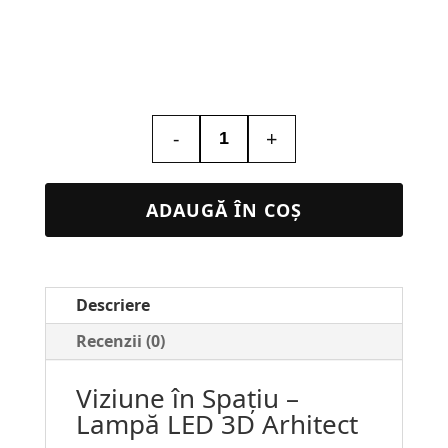
-
+
Cantitate
Lampa
Led
ADAUGĂ ÎN COȘ
3D
Personalizata
–
Descriere
Arhitect
#115
Recenzii (0)
Viziune în Spațiu –
Lampă LED 3D Arhitect