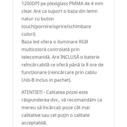
1200DPI pe plexiglass PMMA de 4 mm
clear. Are ca suport o baza din lemn
natur cu buton
touch(pornire/oprire/schimbare
culori).
Baza led ofera o iluminare RGB
multicoloră controlată prin
telecomandă. Are INCLUSĂ o baterie
reîncărcabilă ce oferă până la 8 ore de
funcționare (reincărcare prin cablu
Usb-B inclus in pachet).
ATENTIE!!! - Calitatea pozei este
răspunderea dvs., vă recomandăm ca
mereu să încărcați poze cât mai
calitative sau cel puțin o calitate
acceptabilă.