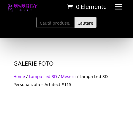
0 Elemente
GALERIE FOTO
Home
/
Lampa Led 3D
/
Meserii
/ Lampa Led 3D
Personalizata – Arhitect #115