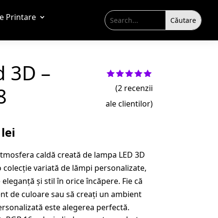
de Printare
 3D –
Evaluat la
8
(
2
recenzii
5.00
din 5
pe baza a
ale clientilor)
evaluări
de la
clienți
Prețul
9
lei
curent
 atmosfera caldă creată de lampa LED 3D
este:
 colecție variată de lămpi personalizate,
109,99 lei.
leganță și stil în orice încăpere. Fie că
lei.
ent de culoare sau să creați un ambient
rsonalizată este alegerea perfectă.