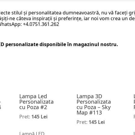
lecte stilul și personalitatea dumneavoastră, nu vă faceți g
iți-ne câteva inspirații și preferințe, iar noi vom crea un de
 WhatsApp: +4.0751.361.262
ED personalizate
disponibile în magazinul nostru.
Lampa Led
Lampa 3D
–
Personalizata
Personalizata
4
cu Poza #2
cu Poza – Sky
Map #113
Pret:
145 Lei
Pret:
145 Lei
Lampă LED