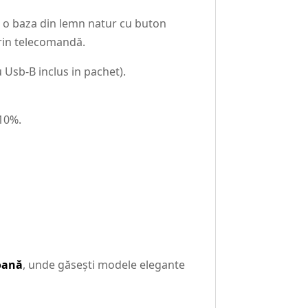
t o baza din lemn natur cu buton
prin telecomandă.
 Usb-B inclus in pachet).
-10%.
coană
, unde găsești modele elegante