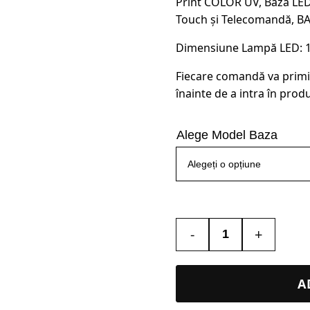
Print COLOR UV, Baza LED
Touch și Telecomandă, B
Dimensiune Lampă LED: 13.
Fiecare comandă va primi
înainte de a intra în produ
Alege Model Baza
-
+
Cantitate
Lampa
Led
A
3D