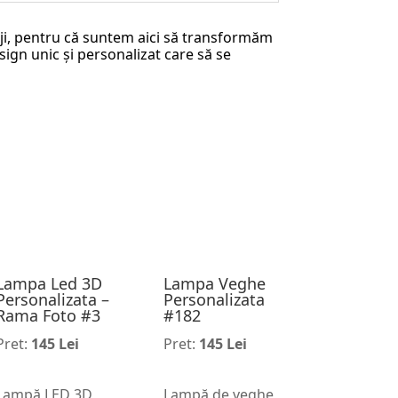
riji, pentru că suntem aici să transformăm
sign unic și personalizat care să se
Lampa Led 3D
Lampa Veghe
Personalizata –
Personalizata
Rama Foto #3
#182
Pret:
145 Lei
Pret:
145 Lei
Lampă LED 3D
Lampă de veghe