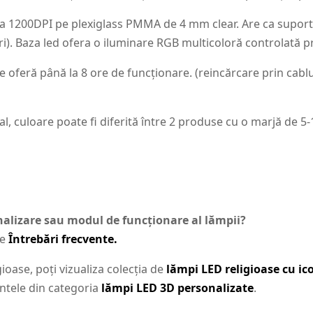
 la 1200DPI pe plexiglass PMMA de 4 mm clear. Are ca supor
i). Baza led ofera o iluminare RGB multicoloră controlată 
 oferă până la 8 ore de funcționare. (reincărcare prin cablu
al, culoare poate fi diferită între 2 produse cu o marjă de 5
onalizare sau modul de funcționare al lămpii?
de
Întrebări frecvente.
ioase, poți vizualiza colecția de
lămpi LED religioase cu i
antele din categoria
lămpi LED 3D personalizate
.