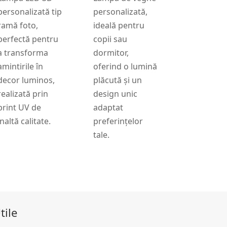
personalizată tip
personalizată,
ramă foto,
ideală pentru
perfectă pentru
copii sau
a transforma
dormitor,
amintirile în
oferind o lumină
decor luminos,
plăcută și un
realizată prin
design unic
print UV de
adaptat
înaltă calitate.
preferințelor
tale.
tile