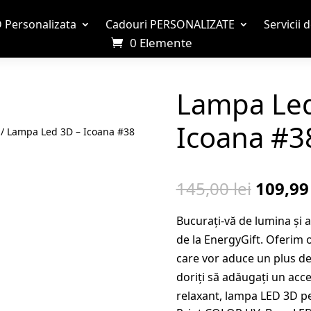
 Personalizata
Cadouri PERSONALIZATE
Servicii 
0 Elemente
Lampa Led
Icoana #3
/ Lampa Led 3D – Icoana #38
Prețul
145,00
lei
109,9
inițial
Bucurați-vă de lumina și
a
de la EnergyGift. Oferim o
fost:
care vor aduce un plus de e
145,00 
doriți să adăugați un acc
relaxant, lampa LED 3D pe