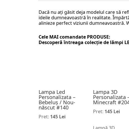
Dacă nu ați găsit deja modelul care să ref
ideile dumneavoastră în realitate. Împărtăș
alinieze perfect viziunii dumneavoastră.
Cele MAI comandate PRODUSE:
Descoperă întreaga colecție de
lămpi L
Lampa Led
Lampa 3D
Personalizata –
Personalizata 
Bebeluș / Nou-
Minecraft #20
născut #140
Pret:
145 Lei
Pret:
145 Lei
Lampă 3D