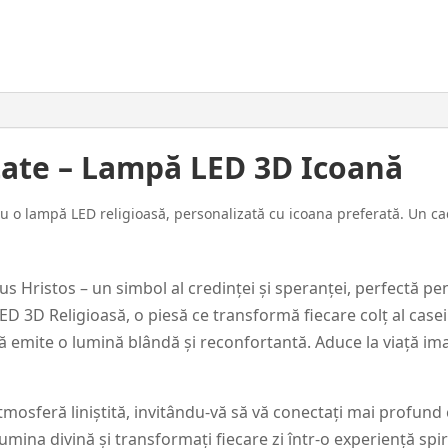
–
Icoana
#38
itate – Lampă LED 3D Icoană
 cu o lampă LED religioasă, personalizată cu icoana preferată. Un c
Hristos – un simbol al credinței și speranței, perfectă pent
D 3D Religioasă, o piesă ce transformă fiecare colț al casei
că emite o lumină blândă și reconfortantă. Aduce la viață im
osferă liniștită, invitându-vă să vă conectați mai profund cu
mina divină și transformați fiecare zi într-o experiență spir