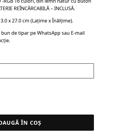
 -RGB 16 culori, din lemn natur cu buton
ATERIE REÎNCĂRCABILĂ – INCLUSĂ.
0 x 27.0 cm (Lațime x Înălțime).
 bun de tipar pe WhatsApp sau E-mail
cție.
DAUGĂ ÎN COȘ