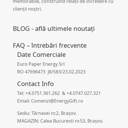
memorabile, construind relații de încredere cu
clienții noștri.
BLOG - află ultimele noutați
FAQ – întrebări frecvente
Date Comerciale
Euro Paper Energy Srl
RO 47696473 J8/583/23.02.2023
Contact Info
Tel: +4.0751.361.262 & +4.0747.027.321
Email: Comenzi@EnergyGift.ro
Sediu: Târnavei nr.2, Brașov.
MAGAZIN: Calea Bucuresti nr.53, Brașov.