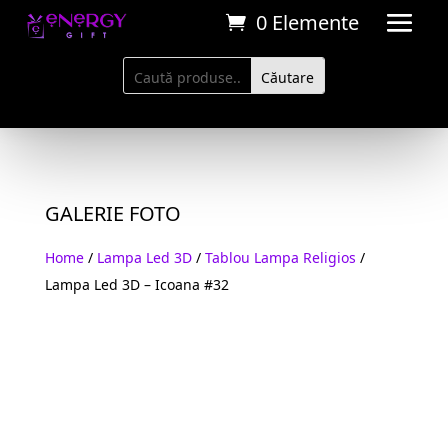
0 Elemente
GALERIE FOTO
Home
/
Lampa Led 3D
/
Tablou Lampa Religios
/
Lampa Led 3D – Icoana #32