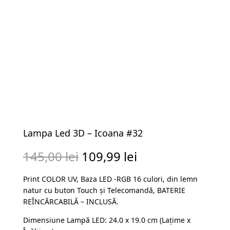
Lampa Led 3D – Icoana #32
Prețul
Prețul
145,00
lei
109,99
lei
inițial
curent
Print COLOR UV, Baza LED -RGB 16 culori, din lemn
a
este:
natur cu buton Touch și Telecomandă, BATERIE
fost:
109,99 lei.
REÎNCĂRCABILĂ – INCLUSĂ.
145,00 lei.
Dimensiune Lampă LED: 24.0 x 19.0 cm (Lațime x