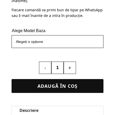
Înălțime).
Fiecare comandă va primi bun de tipar pe WhatsApp
sau E-mail înainte de a intra în producție.
Alege Model Baza
-
+
Cantitate
Lampa
Led
ADAUGĂ ÎN COȘ
3D
–
Icoana
Descriere
#32