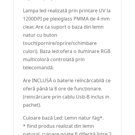
Lampa led realizată prin printare UV la
1200DPI pe plexiglass PMMA de 4 mm
clear. Are ca suport o baza din lemn
natur cu buton
touch(pornire/oprire/schimbare
culori). Baza led ofera o iluminare RGB
multicoloră controlată prin
telecomandă.
Are INCLUSĂ o baterie reîncărcabilă ce
oferă până la 8 ore de funcționare.
(reincărcare prin cablu Usb-B inclus in
pachet).
Culoare bază Led: Lemn natur fag*.
* fiind produs realizat din lemn
natural, culoare poate fi diferită între 2