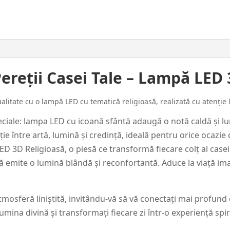
Icoana
#28
Pereții Casei Tale – Lampă LED
litate cu o lampă LED cu tematică religioasă, realizată cu atenție la
iale: lampa LED cu icoană sfântă adaugă o notă caldă și lu
e între artă, lumină și credință, ideală pentru orice ocazie 
D 3D Religioasă, o piesă ce transformă fiecare colț al casei
că emite o lumină blândă și reconfortantă. Aduce la viață im
osferă liniștită, invitându-vă să vă conectați mai profund cu
mina divină și transformați fiecare zi într-o experiență spir