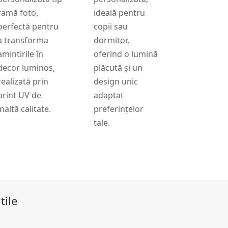
ramă foto,
ideală pentru
perfectă pentru
copii sau
a transforma
dormitor,
amintirile în
oferind o lumină
decor luminos,
plăcută și un
realizată prin
design unic
print UV de
adaptat
înaltă calitate.
preferințelor
tale.
tile