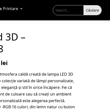
de Printare
 3D –
8
Prețul
9
lei
curent
 atmosfera caldă creată de lampa LED 3D
este:
 colecție variată de lămpi personalizate,
109,99 lei.
leganță și stil în orice încăpere. Fie că
lei.
ent de culoare sau să creați un ambient
rsonalizată este alegerea perfectă.
 -RGB 16 culori, din lemn natur cu buton