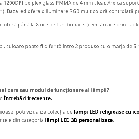
 la 1200DPI pe plexiglass PMMA de 4 mm clear. Are ca supor
i). Baza led ofera o iluminare RGB multicoloră controlată 
 oferă până la 8 ore de funcționare. (reincărcare prin cablu
al, culoare poate fi diferită între 2 produse cu o marjă de 5
onalizare sau modul de funcționare al lămpii?
de
Întrebări frecvente.
ioase, poți vizualiza colecția de
lămpi LED religioase cu i
antele din categoria
lămpi LED 3D personalizate
.