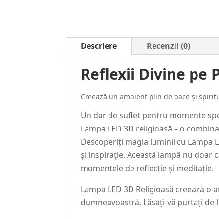
Descriere
Recenzii (0)
Reflexii Divine pe 
Creează un ambient plin de pace și spiritua
Un dar de suflet pentru momente spec
Lampa LED 3D religioasă – o combinați
Descoperiți magia luminii cu Lampa LE
și inspirație. Această lampă nu doar 
momentele de reflecție și meditație.
Lampa LED 3D Religioasă creează o atm
dumneavoastră. Lăsați-vă purtați de lu