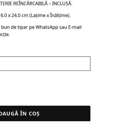
ATERIE REÎNCĂRCABILĂ – INCLUSĂ.
0 x 24.0 cm (Lațime x Înălțime).
 bun de tipar pe WhatsApp sau E-mail
cție.
DAUGĂ ÎN COȘ