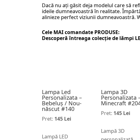
Dacă nu ați găsit deja modelul care să ref
ideile dumneavoastră în realitate. Împărtăș
alinieze perfect viziunii dumneavoastră.
Cele MAI comandate PRODUSE:
Descoperă întreaga colecție de
lămpi L
Lampa Led
Lampa 3D
Personalizata –
Personalizata 
Bebeluș / Nou-
Minecraft #20
născut #140
Pret:
145 Lei
Pret:
145 Lei
Lampă 3D
Lampă LED
personalizată