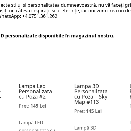
lecte stilul și personalitatea dumneavoastră, nu vă faceți g
iți-ne câteva inspirații și preferințe, iar noi vom crea un de
 WhatsApp: +4.0751.361.262
ED personalizate
disponibile în magazinul nostru.
Lampa Led
Lampa 3D
–
Personalizata
Personalizata
4
cu Poza #2
cu Poza – Sky
Map #113
Pret:
145 Lei
Pret:
145 Lei
Lampă LED
Lampă 3D
personalizată cu