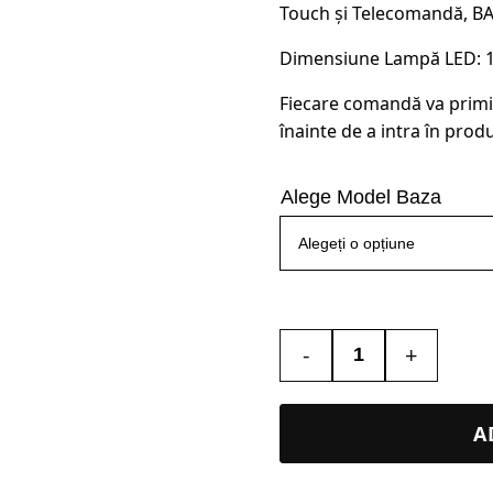
Touch și Telecomandă, B
Dimensiune Lampă LED: 16.
Fiecare comandă va primi
înainte de a intra în produ
Alege Model Baza
-
+
Cantitate
Lampa
Led
A
3D
–