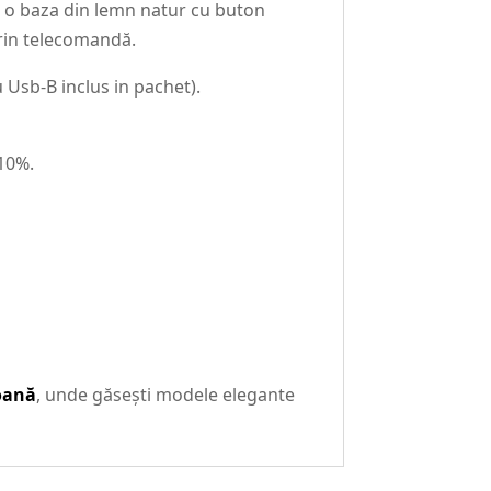
t o baza din lemn natur cu buton
prin telecomandă.
 Usb-B inclus in pachet).
-10%.
coană
, unde găsești modele elegante