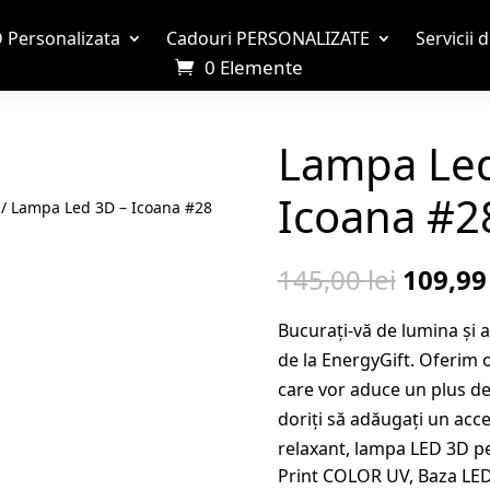
 Personalizata
Cadouri PERSONALIZATE
Servicii 
0 Elemente
Lampa Led
Icoana #2
/ Lampa Led 3D – Icoana #28
Prețul
145,00
lei
109,9
inițial
Bucurați-vă de lumina și
a
de la EnergyGift. Oferim o
fost:
care vor aduce un plus de e
145,00 
doriți să adăugați un acc
relaxant, lampa LED 3D pe
Print COLOR UV, Baza LED