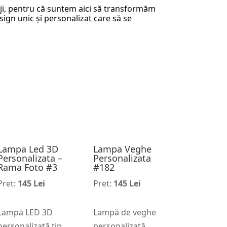
riji, pentru că suntem aici să transformăm
sign unic și personalizat care să se
Lampa Led 3D
Lampa Veghe
Personalizata –
Personalizata
Rama Foto #3
#182
Pret:
145 Lei
Pret:
145 Lei
Lampă LED 3D
Lampă de veghe
personalizată tip
personalizată,