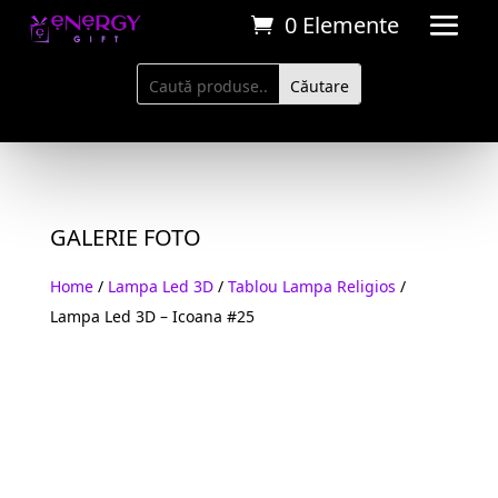
0 Elemente
GALERIE FOTO
Home
/
Lampa Led 3D
/
Tablou Lampa Religios
/
Lampa Led 3D – Icoana #25