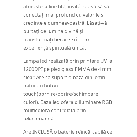
atmosferă liniștită, invitându-vă să vă
conectați mai profund cu valorile și
credințele dumneavoastră. Lăsați-vă
purtați de lumina divină și
transformați fiecare zi într-o
experiență spirituală unică.
Lampa led realizată prin printare UV la
1200DPI pe plexiglass PMMA de 4 mm
clear. Are ca suport o baza din lemn
natur cu buton
touch(pornire/oprire/schimbare
culori). Baza led ofera o iluminare RGB
multicoloră controlată prin
telecomandă.
Are INCLUSĂ o baterie reîncărcabilă ce