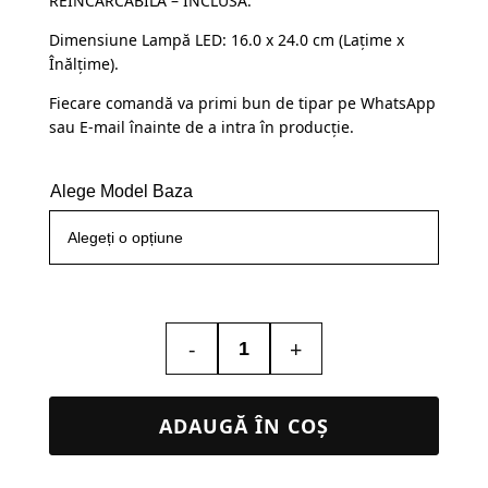
REÎNCĂRCABILĂ – INCLUSĂ.
145,00 lei.
Dimensiune Lampă LED: 16.0 x 24.0 cm (Lațime x
Înălțime).
Fiecare comandă va primi bun de tipar pe WhatsApp
sau E-mail înainte de a intra în producție.
Alege Model Baza
-
+
Cantitate
Lampa
Led
ADAUGĂ ÎN COȘ
3D
–