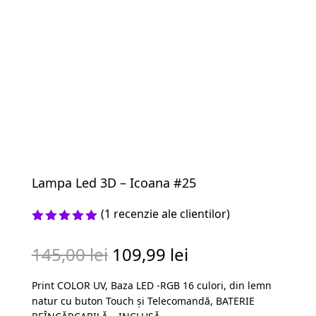
Lampa Led 3D – Icoana #25
(
1
recenzie ale clientilor)
Evaluat la
5.00
din 5
Prețul
Prețul
145,00
lei
109,99
lei
pe baza
unei
inițial
curent
singure
Print COLOR UV, Baza LED -RGB 16 culori, din lemn
a
este:
evaluări
natur cu buton Touch și Telecomandă, BATERIE
fost:
109,99 lei.