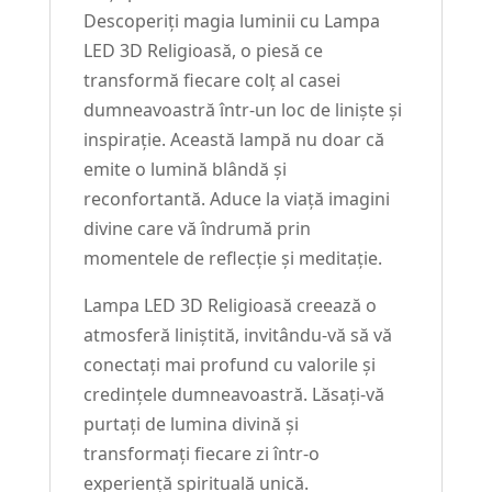
Descoperiți magia luminii cu Lampa
LED 3D Religioasă, o piesă ce
transformă fiecare colț al casei
dumneavoastră într-un loc de liniște și
inspirație. Această lampă nu doar că
emite o lumină blândă și
reconfortantă. Aduce la viață imagini
divine care vă îndrumă prin
momentele de reflecție și meditație.
Lampa LED 3D Religioasă creează o
atmosferă liniștită, invitându-vă să vă
conectați mai profund cu valorile și
credințele dumneavoastră. Lăsați-vă
purtați de lumina divină și
transformați fiecare zi într-o
experiență spirituală unică.