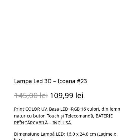
Lampa Led 3D – Icoana #23
Prețul
Prețul
145,00
lei
109,99
lei
inițial
curent
Print COLOR UV, Baza LED -RGB 16 culori, din lemn
a
este:
natur cu buton Touch și Telecomandă, BATERIE
fost:
109,99 lei.
REÎNCĂRCABILĂ – INCLUSĂ.
145,00 lei.
Dimensiune Lampă LED: 16.0 x 24.0 cm (Lațime x