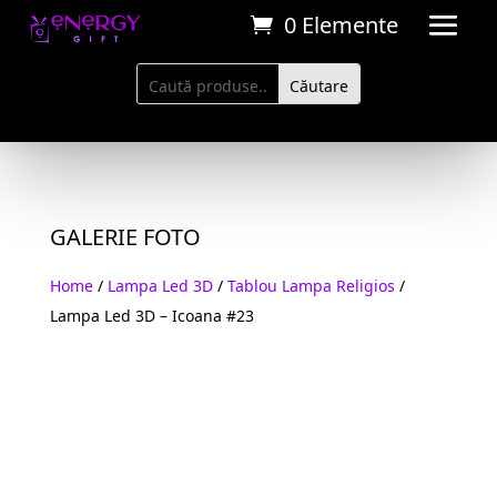
0 Elemente
GALERIE FOTO
Home
/
Lampa Led 3D
/
Tablou Lampa Religios
/
Lampa Led 3D – Icoana #23