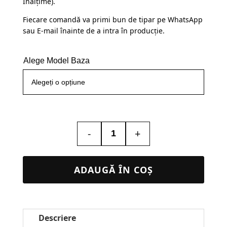
Înălțime).
Fiecare comandă va primi bun de tipar pe WhatsApp
sau E-mail înainte de a intra în producție.
Alege Model Baza
-
+
Cantitate
Lampa
Led
ADAUGĂ ÎN COȘ
3D
–
Icoana
Descriere
#23