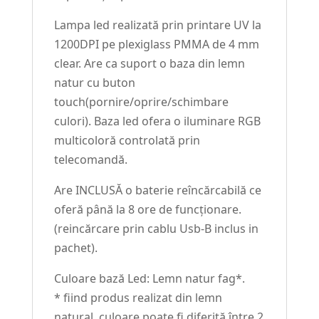
Lampa led realizată prin printare UV la
1200DPI pe plexiglass PMMA de 4 mm
clear. Are ca suport o baza din lemn
natur cu buton
touch(pornire/oprire/schimbare
culori). Baza led ofera o iluminare RGB
multicoloră controlată prin
telecomandă.
Are INCLUSĂ o baterie reîncărcabilă ce
oferă până la 8 ore de funcționare.
(reincărcare prin cablu Usb-B inclus in
pachet).
Culoare bază Led: Lemn natur fag*.
* fiind produs realizat din lemn
natural, culoare poate fi diferită între 2