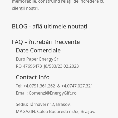
memorabile, construind relații de încredere cu
clienții noștri.
BLOG - află ultimele noutați
FAQ – întrebări frecvente
Date Comerciale
Euro Paper Energy Srl
RO 47696473 J8/583/23.02.2023
Contact Info
Tel: +4.0751.361.262 & +4.0747.027.321
Email: Comenzi@EnergyGift.ro
Sediu: Târnavei nr.2, Brașov.
MAGAZIN: Calea Bucuresti nr.53, Brașov.