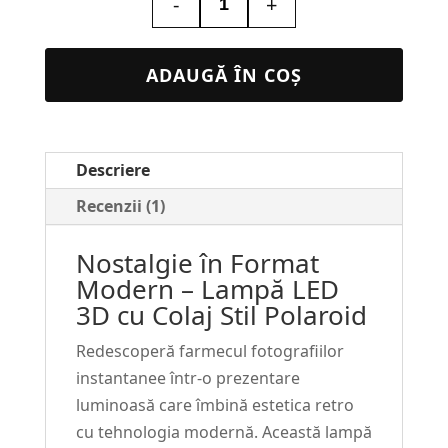
-
+
Cantitate
Lampa
LED
ADAUGĂ ÎN COȘ
3D
Colaj
Polaroid
Descriere
–
Cadou
Recenzii (1)
Retro
Nostalgie în Format
Personalizat
Modern – Lampă LED
#31
3D cu Colaj Stil Polaroid
Redescoperă farmecul fotografiilor
instantanee într-o prezentare
luminoasă care îmbină estetica retro
cu tehnologia modernă. Această lampă