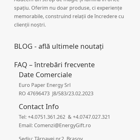
spațiu. Oferim nu doar produse, ci experiențe
memorabile, construind relații de încredere cu
clienții noștri.
BLOG - află ultimele noutați
FAQ – întrebări frecvente
Date Comerciale
Euro Paper Energy Srl
RO 47696473 J8/583/23.02.2023
Contact Info
Tel: +4.0751.361.262 & +4.0747.027.321
Email: Comenzi@EnergyGift.ro
Sediu: Târnavei nr.2, Brașov.