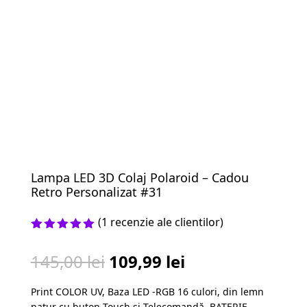
Lampa LED 3D Colaj Polaroid – Cadou
Retro Personalizat #31
(
1
recenzie ale clientilor)
Evaluat la
5.00
din 5
Prețul
Prețul
145,00
lei
109,99
lei
pe baza
unei
inițial
curent
singure
Print COLOR UV, Baza LED -RGB 16 culori, din lemn
a
este:
evaluări
natur cu buton Touch și Telecomandă, BATERIE