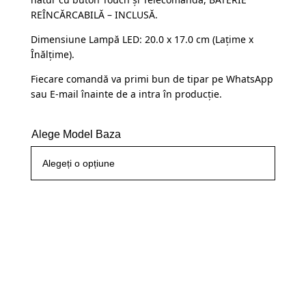
fost:
109,99 lei.
REÎNCĂRCABILĂ – INCLUSĂ.
145,00 lei.
Dimensiune Lampă LED: 20.0 x 17.0 cm (Lațime x
Înălțime).
Fiecare comandă va primi bun de tipar pe WhatsApp
sau E-mail înainte de a intra în producție.
Alege Model Baza