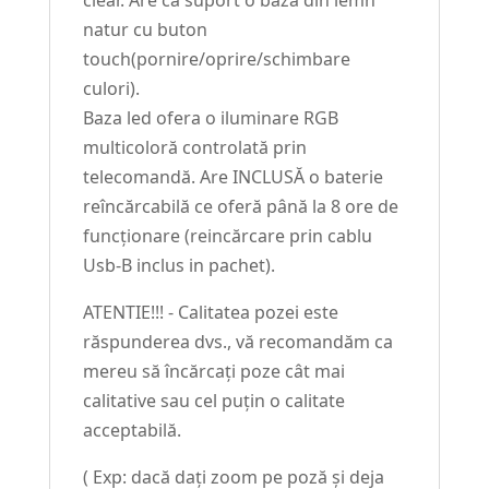
clear. Are ca suport o baza din lemn
natur cu buton
touch(pornire/oprire/schimbare
culori).
Baza led ofera o iluminare RGB
multicoloră controlată prin
telecomandă. Are INCLUSĂ o baterie
reîncărcabilă ce oferă până la 8 ore de
funcționare (reincărcare prin cablu
Usb-B inclus in pachet).
ATENTIE!!! - Calitatea pozei este
răspunderea dvs., vă recomandăm ca
mereu să încărcați poze cât mai
calitative sau cel puțin o calitate
acceptabilă.
( Exp: dacă dați zoom pe poză și deja