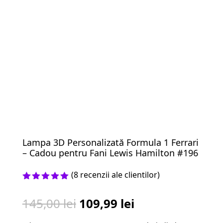
Lampa 3D Personalizată Formula 1 Ferrari
– Cadou pentru Fani Lewis Hamilton #196
(
8
recenzii ale clientilor)
Evaluat la
5.00
din 5
Prețul
Prețul
145,00
lei
109,99
lei
pe baza a
evaluări
inițial
curent
de la