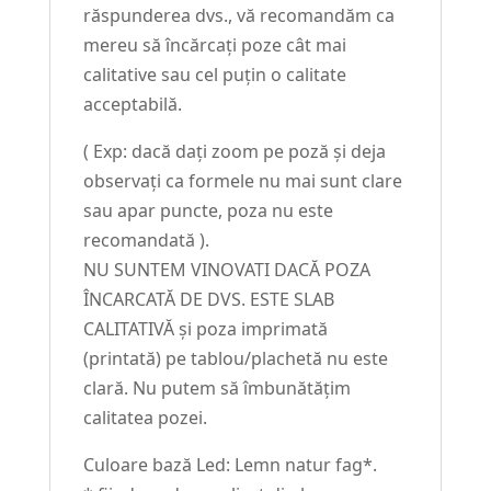
răspunderea dvs., vă recomandăm ca
mereu să încărcați poze cât mai
calitative sau cel puțin o calitate
acceptabilă.
( Exp: dacă dați zoom pe poză și deja
observați ca formele nu mai sunt clare
sau apar puncte, poza nu este
recomandată ).
NU SUNTEM VINOVATI DACĂ POZA
ÎNCARCATĂ DE DVS. ESTE SLAB
CALITATIVĂ și poza imprimată
(printată) pe tablou/plachetă nu este
clară. Nu putem să îmbunătățim
calitatea pozei.
Culoare bază Led: Lemn natur fag*.