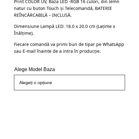
Print COLOR UV, Baza LED -RGB 16 culori, din lemn
a
este:
clienți
natur cu buton Touch și Telecomandă, BATERIE
fost:
109,99 lei.
REÎNCĂRCABILĂ – INCLUSĂ.
145,00 lei.
Dimensiune Lampă LED: 18.0 x 20.0 cm (Lațime x
Înălțime).
Fiecare comandă va primi bun de tipar pe WhatsApp
sau E-mail înainte de a intra în producție.
Alege Model Baza