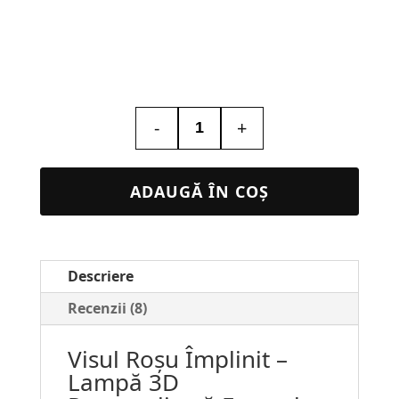
-
+
Cantitate
Lampa
3D
ADAUGĂ ÎN COȘ
Personalizată
Formula
1
Descriere
Ferrari
–
Recenzii (8)
Cadou
Visul Roșu Împlinit –
pentru
Lampă 3D
Fani