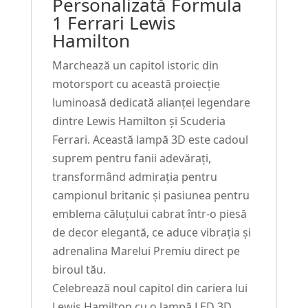
Personalizată Formula
Lewis
1 Ferrari Lewis
Hamilton
Hamilton
#196
Marchează un capitol istoric din
motorsport cu această proiecție
luminoasă dedicată alianței legendare
dintre Lewis Hamilton și Scuderia
Ferrari. Această lampă 3D este cadoul
suprem pentru fanii adevărați,
transformând admirația pentru
campionul britanic și pasiunea pentru
emblema căluțului cabrat într-o piesă
de decor elegantă, ce aduce vibrația și
adrenalina Marelui Premiu direct pe
biroul tău.
Celebrează noul capitol din cariera lui
Lewis Hamilton cu o lampă LED 3D