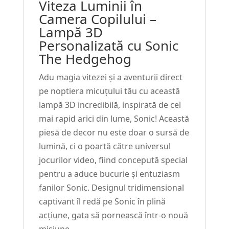
Viteza Luminii în
Special
Camera Copilului –
pentru
Lampă 3D
Copii
Personalizată cu Sonic
#207
The Hedgehog
Adu magia vitezei și a aventurii direct
pe noptiera micuțului tău cu această
lampă 3D incredibilă, inspirată de cel
mai rapid arici din lume, Sonic! Această
piesă de decor nu este doar o sursă de
lumină, ci o poartă către universul
jocurilor video, fiind concepută special
pentru a aduce bucurie și entuziasm
fanilor Sonic. Designul tridimensional
captivant îl redă pe Sonic în plină
acțiune, gata să pornească într-o nouă