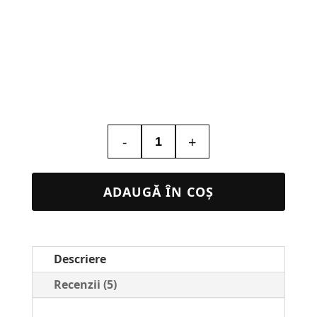
-
+
Cantitate
Lampa
3D
ADAUGĂ ÎN COȘ
Personalizată
cu
Poză
Descriere
–
Sonic,
Recenzii (5)
Cadou