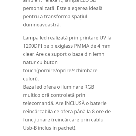
ambient relaxant, lampa LED 3D
personalizată. Este alegerea ideală
pentru a transforma spațiul
dumneavoastră.
Lampa led realizată prin printare UV la
1200DPI pe plexiglass PMMA de 4 mm
clear. Are ca suport o baza din lemn
natur cu buton
touch(pornire/oprire/schimbare
culori).
Baza led ofera o iluminare RGB
multicoloră controlată prin
telecomandă. Are INCLUSĂ o baterie
reîncărcabilă ce oferă până la 8 ore de
funcționare (reincărcare prin cablu
Usb-B inclus in pachet).