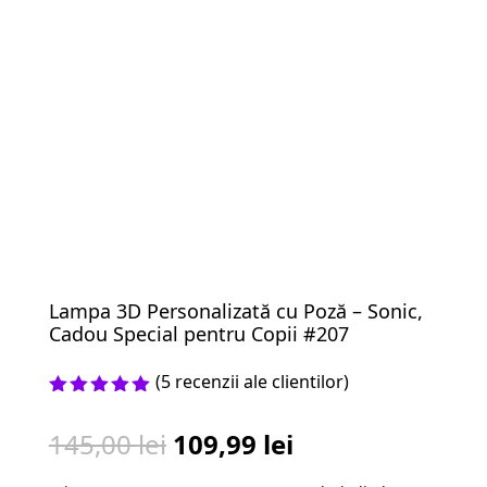
Lampa 3D Personalizată cu Poză – Sonic,
Cadou Special pentru Copii #207
(
5
recenzii ale clientilor)
Evaluat la
5.00
din 5
Prețul
Prețul
145,00
lei
109,99
lei
pe baza a
evaluări
inițial
curent
de la