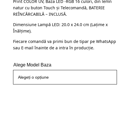
Print COLOR UV, Baza LED -RGB 16 culori, din lemn
a
este:
clienți
natur cu buton Touch și Telecomandă, BATERIE
fost:
109,99 lei.
REÎNCĂRCABILĂ – INCLUSĂ.
145,00 lei.
Dimensiune Lampă LED: 20.0 x 24.0 cm (Lațime x
Înălțime).
Fiecare comandă va primi bun de tipar pe WhatsApp
sau E-mail înainte de a intra în producție.
Alege Model Baza