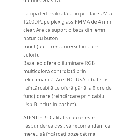
dumneavoastră.
Lampa led realizată prin printare UV la
1200DPI pe plexiglass PMMA de 4 mm
clear. Are ca suport o baza din lemn
natur cu buton
touch(pornire/oprire/schimbare
culori).
Baza led ofera o iluminare RGB
multicoloră controlată prin
telecomandă. Are INCLUSĂ o baterie
reîncărcabilă ce oferă până la 8 ore de
funcționare (reincărcare prin cablu
Usb-B inclus in pachet).
ATENTIE!!! - Calitatea pozei este
răspunderea dvs., vă recomandăm ca
mereu să încărcați poze cât mai