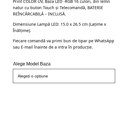
Print COLOR UV, Baza LED -RGB 16 culori, din lemn
a
este:
clienți
natur cu buton Touch și Telecomandă, BATERIE
fost:
109,99 lei.
REÎNCĂRCABILĂ – INCLUSĂ.
145,00 lei.
Dimensiune Lampă LED: 15.0 x 26.5 cm (Lațime x
Înălțime).
Fiecare comandă va primi bun de tipar pe WhatsApp
sau E-mail înainte de a intra în producție.
Alege Model Baza