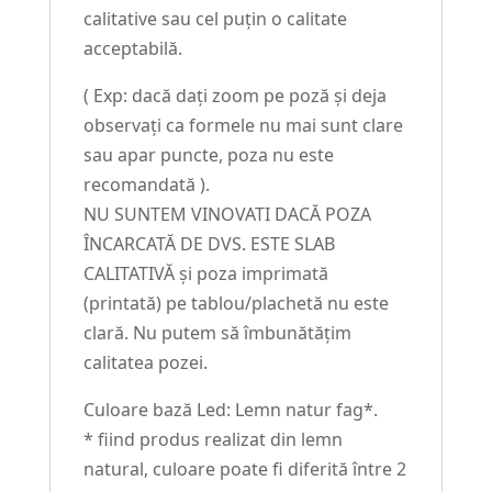
calitative sau cel puțin o calitate
acceptabilă.
( Exp: dacă dați zoom pe poză și deja
observați ca formele nu mai sunt clare
sau apar puncte, poza nu este
recomandată ).
NU SUNTEM VINOVATI DACĂ POZA
ÎNCARCATĂ DE DVS. ESTE SLAB
CALITATIVĂ și poza imprimată
(printată) pe tablou/plachetă nu este
clară. Nu putem să îmbunătățim
calitatea pozei.
Culoare bază Led: Lemn natur fag*.
* fiind produs realizat din lemn
natural, culoare poate fi diferită între 2