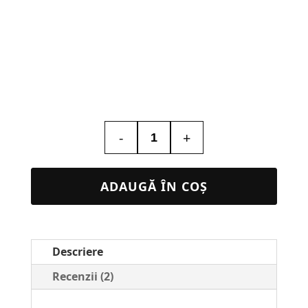
-
+
Cantitate
Lampa
3D
ADAUGĂ ÎN COȘ
Personalizată
cu
poza
Descriere
Copii
–
Recenzii (2)
Design