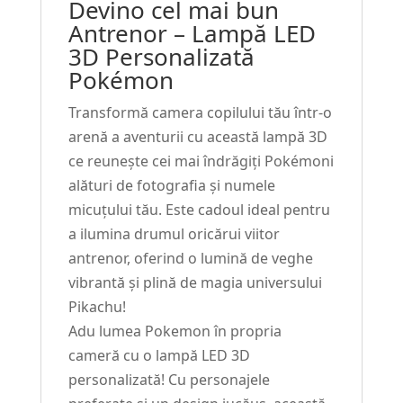
Devino cel mai bun
Pokemon
Antrenor – Lampă LED
cu
3D Personalizată
Poză
Pokémon
și
Nume
Transformă camera copilului tău într-o
#203
arenă a aventurii cu această lampă 3D
ce reunește cei mai îndrăgiți Pokémoni
alături de fotografia și numele
micuțului tău. Este cadoul ideal pentru
a ilumina drumul oricărui viitor
antrenor, oferind o lumină de veghe
vibrantă și plină de magia universului
Pikachu!
Adu lumea Pokemon în propria
cameră cu o lampă LED 3D
personalizată! Cu personajele