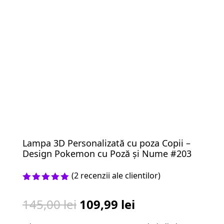
Lampa 3D Personalizată cu poza Copii –
Design Pokemon cu Poză și Nume #203
(
2
recenzii ale clientilor)
Evaluat la
5.00
din 5
Prețul
Prețul
145,00
lei
109,99
lei
pe baza a
evaluări
inițial
curent
de la