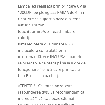
Lampa led realizată prin printare UV la
1200DPI pe plexiglass PMMA de 4 mm
clear. Are ca suport o baza din lemn
natur cu buton
touch(pornire/oprire/schimbare
culori).
Baza led ofera o iluminare RGB
multicoloră controlată prin
telecomandă. Are INCLUSĂ o baterie
reîncărcabilă ce oferă până la 8 ore de
funcționare (reincărcare prin cablu
Usb-B inclus in pachet).
ATENTIE!!! - Calitatea pozei este
răspunderea dvs., vă recomandăm ca
mereu să încărcați poze cât mai
calitative sau cel puțin o calitate