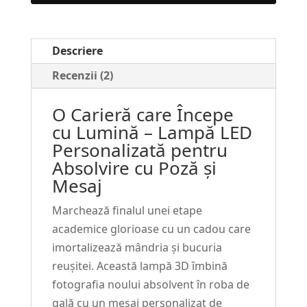
Personalizată
–
Absolvire
Descriere
Facultate
cu
Recenzii (2)
Poză
O Carieră care Începe
și
cu Lumină – Lampă LED
Mesaj
Personalizată pentru
#107
Absolvire cu Poză și
Mesaj
Marchează finalul unei etape
academice glorioase cu un cadou care
imortalizează mândria și bucuria
reușitei. Această lampă 3D îmbină
fotografia noului absolvent în roba de
gală cu un mesaj personalizat de