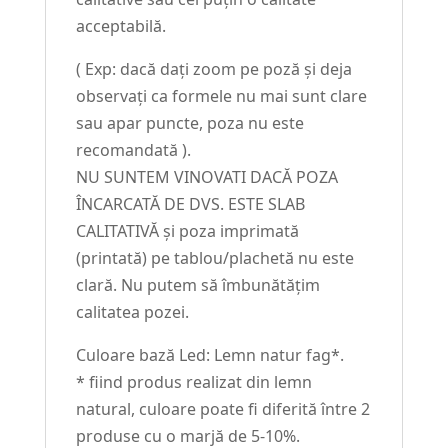
acceptabilă.
( Exp: dacă dați zoom pe poză și deja
observați ca formele nu mai sunt clare
sau apar puncte, poza nu este
recomandată ).
NU SUNTEM VINOVATI DACĂ POZA
ÎNCARCATĂ DE DVS. ESTE SLAB
CALITATIVĂ și poza imprimată
(printată) pe tablou/plachetă nu este
clară. Nu putem să îmbunătățim
calitatea pozei.
Culoare bază Led: Lemn natur fag*.
* fiind produs realizat din lemn
natural, culoare poate fi diferită între 2
produse cu o marjă de 5-10%.