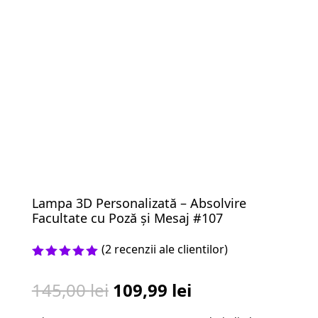
Lampa 3D Personalizată – Absolvire
Facultate cu Poză și Mesaj #107
(
2
recenzii ale clientilor)
Evaluat la
5.00
din 5
Prețul
Prețul
145,00
lei
109,99
lei
pe baza a
evaluări
inițial
curent
de la