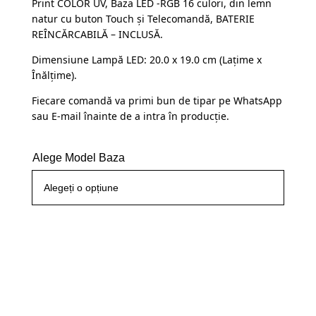
Print COLOR UV, Baza LED -RGB 16 culori, din lemn
a
este:
clienți
natur cu buton Touch și Telecomandă, BATERIE
fost:
109,99 lei.
REÎNCĂRCABILĂ – INCLUSĂ.
145,00 lei.
Dimensiune Lampă LED: 20.0 x 19.0 cm (Lațime x
Înălțime).
Fiecare comandă va primi bun de tipar pe WhatsApp
sau E-mail înainte de a intra în producție.
Alege Model Baza