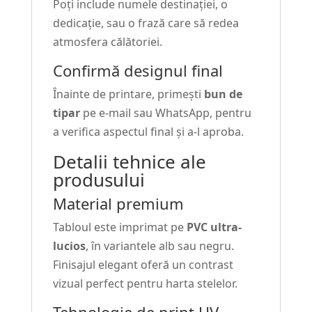
Poți include numele destinației, o
dedicație, sau o frază care să redea
atmosfera călătoriei.
Confirmă designul final
Înainte de printare, primești
bun de
tipar
pe e-mail sau WhatsApp, pentru
a verifica aspectul final și a-l aproba.
Detalii tehnice ale
produsului
Material premium
Tabloul este imprimat pe
PVC ultra-
lucios
, în variantele alb sau negru.
Finisajul elegant oferă un contrast
vizual perfect pentru harta stelelor.
Tehnologie de print UV