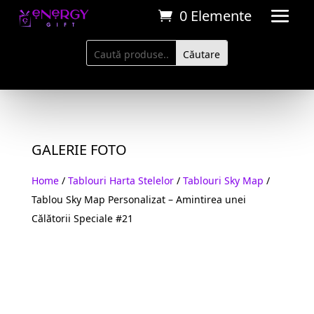
0 Elemente
GALERIE FOTO
Home
/
Tablouri Harta Stelelor
/
Tablouri Sky Map
/
Tablou Sky Map Personalizat – Amintirea unei
Călătorii Speciale #21