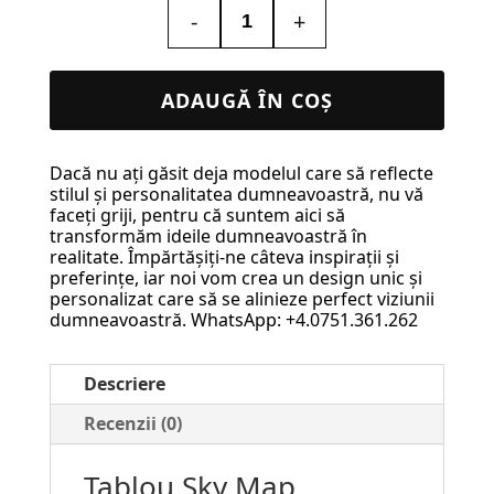
-
+
Cantitate
Tablou
Sky
ADAUGĂ ÎN COȘ
Map
Personalizat
Dacă nu ați găsit deja modelul care să reflecte
–
stilul și personalitatea dumneavoastră, nu vă
Amintirea
faceți griji, pentru că suntem aici să
transformăm ideile dumneavoastră în
unei
realitate. Împărtășiți-ne câteva inspirații și
Călătorii
preferințe, iar noi vom crea un design unic și
personalizat care să se alinieze perfect viziunii
Speciale
dumneavoastră. WhatsApp: +4.0751.361.262
#21
Descriere
Recenzii (0)
Tablou Sky Map