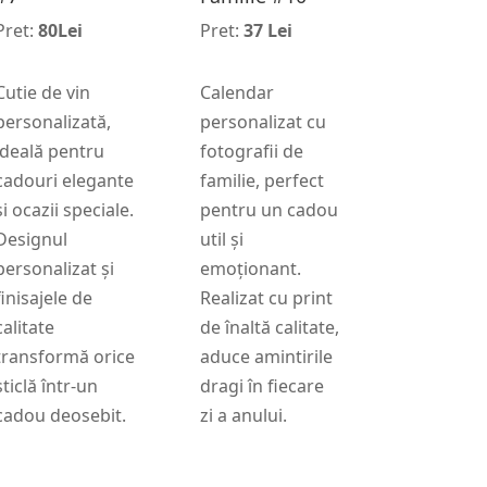
Pret:
80Lei
Pret:
37 Lei
Cutie de vin
Calendar
personalizată,
personalizat cu
ideală pentru
fotografii de
cadouri elegante
familie, perfect
și ocazii speciale.
pentru un cadou
Designul
util și
personalizat și
emoționant.
finisajele de
Realizat cu print
calitate
de înaltă calitate,
transformă orice
aduce amintirile
sticlă într-un
dragi în fiecare
cadou deosebit.
zi a anului.