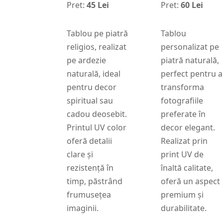
Pret:
45 Lei
Pret:
60 Lei
Tablou pe piatră
Tablou
religios, realizat
personalizat pe
pe ardezie
piatră naturală,
naturală, ideal
perfect pentru a
pentru decor
transforma
spiritual sau
fotografiile
cadou deosebit.
preferate în
Printul UV color
decor elegant.
oferă detalii
Realizat prin
clare și
print UV de
rezistență în
înaltă calitate,
timp, păstrând
oferă un aspect
frumusețea
premium și
imaginii.
durabilitate.