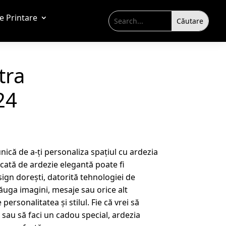
de Printare
tra
24
ică de a-ți personaliza spațiul cu ardezia
cată de ardezie elegantă poate fi
ign dorești, datorită tehnologiei de
ăuga imagini, mesaje sau orice alt
personalitatea și stilul. Fie că vrei să
 sau să faci un cadou special, ardezia