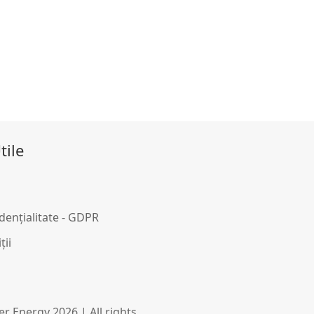
tile
idențialitate - GDPR
ții
r Energy 2026 | All rights