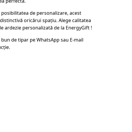
ea perfectă.
 posibilitatea de personalizare, acest
stinctivă oricărui spațiu. Alege calitatea
 de ardezie personalizată de la EnergyGift !
 bun de tipar pe WhatsApp sau E-mail
cție.