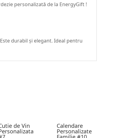
rdezie personalizată de la EnergyGift !
Este durabil și elegant. Ideal pentru
Cutie de Vin
Calendare
Personalizata
Personalizate
#7
Familie #10