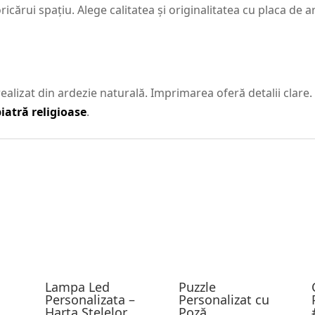
icărui spațiu. Alege calitatea și originalitatea cu placa de a
ealizat din ardezie naturală. Imprimarea oferă detalii clare. 
piatră religioase
.
Lampa Led
Puzzle
Personalizata –
Personalizat cu
Harta Stelelor
Poză