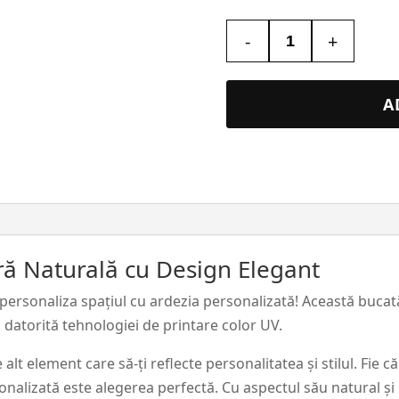
-
+
Cantitate
Tablou
Piatra
A
Religios
#24
tră Naturală cu Design Elegant
personaliza spațiul cu ardezia personalizată! Această bucat
 datorită tehnologiei de printare color UV.
lt element care să-ți reflecte personalitatea și stilul. Fie c
onalizată este alegerea perfectă. Cu aspectul său natural și 