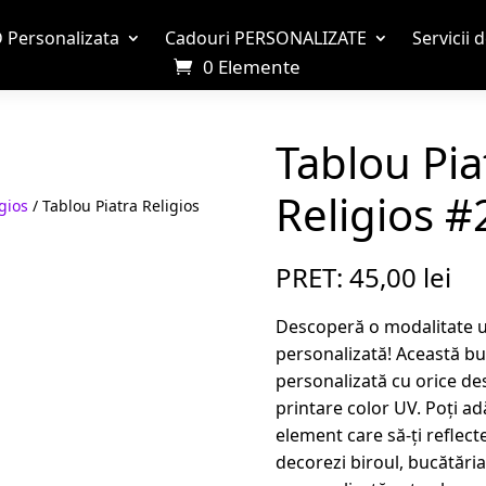
 Personalizata
Cadouri PERSONALIZATE
Servicii 
0 Elemente
Tablou Pia
Religios #
gios
/ Tablou Piatra Religios
PRET:
45,00
lei
Descoperă o modalitate un
personalizată! Această bu
personalizată cu orice des
printare color UV. Poți ad
element care să-ți reflecte 
decorezi biroul, bucătăria