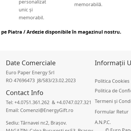
personalizat
memorabilă.
unic și
memorabil.
 pe Piatra / Ardezie
disponibile în magazinul nostru.
Date Comerciale
Informații U
Euro Paper Energy Srl
RO 47696473 J8/583/23.02.2023
Politica Cookies
i
Politica de Conf
Contact Info
Termeni și Condi
Tel: +4.0751.361.262 & +4.0747.027.321
Email: Comenzi@EnergyGift.ro
Formular Retur
A.N.P.C.
Sediu: Târnavei nr.2, Brașov.
© Euro Pape
MAGAZIN: Calea Bucuresti nr.53, Brașov.