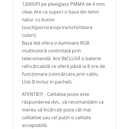
1200DPI pe plexiglass PMMA de 4 mm
clear. Are ca suport o baza din lemn
natur cu buton
touch(pornire/oprire/schimbare
culori).
Baza led ofera o iluminare RGB
multicoloră controlată prin
telecomandă. Are INCLUSĂ o baterie
reîncărcabilă ce oferă până la 8 ore de
funcționare (reincărcare prin cablu
Usb-B inclus in pachet).
ATENTIE!!! - Calitatea pozei este
răspunderea dvs., vă recomandăm ca
mereu să încărcați poze cât mai
calitative sau cel puțin o calitate
acceptabilă.