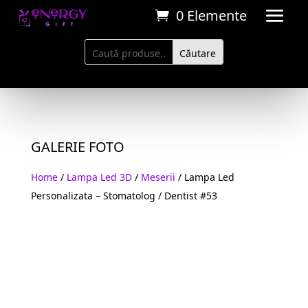
0 Elemente
GALERIE FOTO
Home
/
Lampa Led 3D
/
Meserii
/ Lampa Led
Personalizata – Stomatolog / Dentist #53