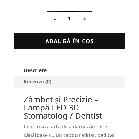
-
+
Cantitate
Lampa
Led
ADAUGĂ ÎN COȘ
Personalizata
–
Stomatolog
Descriere
/
Dentist
Recenzii (0)
#53
Zâmbet și Precizie –
Lampă LED 3D
Stomatolog / Dentist
Celebrează arta de a dărui zâmbete
sănătoase cu un cadou rafinat, dedicat