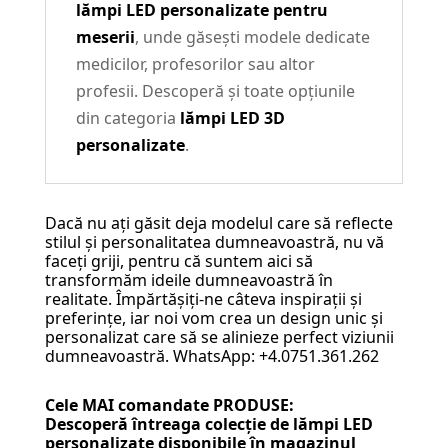
lămpi LED personalizate pentru
meserii
, unde găsești modele dedicate
medicilor, profesorilor sau altor
profesii. Descoperă și toate opțiunile
din categoria
lămpi LED 3D
personalizate
.
Dacă nu ați găsit deja modelul care să reflecte
stilul și personalitatea dumneavoastră, nu vă
faceți griji, pentru că suntem aici să
transformăm ideile dumneavoastră în
realitate. Împărtășiți-ne câteva inspirații și
preferințe, iar noi vom crea un design unic și
personalizat care să se alinieze perfect viziunii
dumneavoastră. WhatsApp: +4.0751.361.262
Cele MAI comandate PRODUSE:
Descoperă întreaga colecție de
lămpi LED
personalizate
disponibile în magazinul