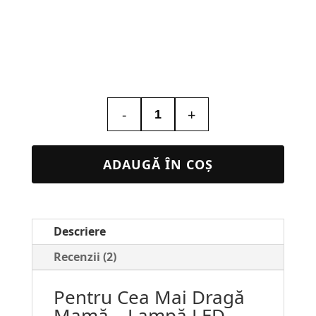
-
+
Cantitate
Lampă
LED
ADAUGĂ ÎN COȘ
Personalizată
pentru
MAMA
Descriere
#217
Recenzii (2)
Pentru Cea Mai Dragă
Mamă – Lampă LED