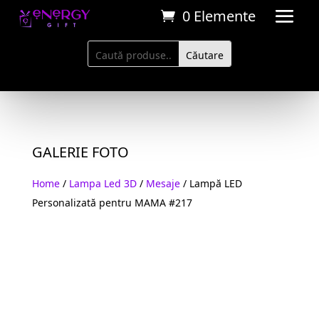
0 Elemente
GALERIE FOTO
Home
/
Lampa Led 3D
/
Mesaje
/ Lampă LED
Personalizată pentru MAMA #217