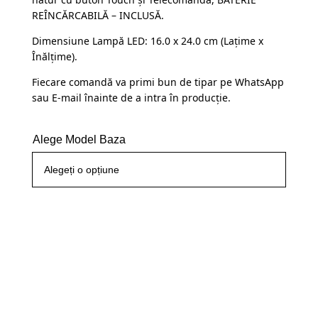
fost:
109,99 lei.
REÎNCĂRCABILĂ – INCLUSĂ.
145,00 lei.
Dimensiune Lampă LED: 16.0 x 24.0 cm (Lațime x
Înălțime).
Fiecare comandă va primi bun de tipar pe WhatsApp
sau E-mail înainte de a intra în producție.
Alege Model Baza