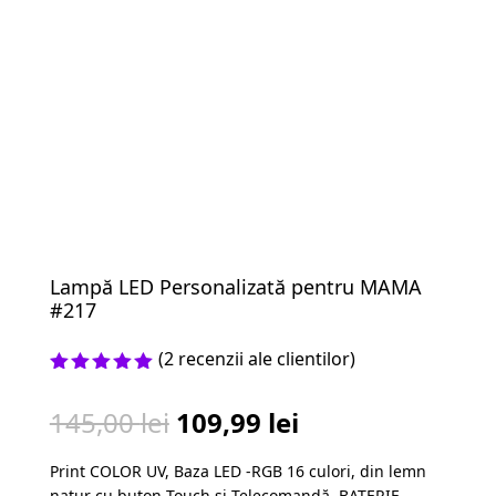
Lampă LED Personalizată pentru MAMA
#217
(
2
recenzii ale clientilor)
Evaluat la
5.00
din 5
Prețul
Prețul
145,00
lei
109,99
lei
pe baza a
evaluări
inițial
curent
de la
Print COLOR UV, Baza LED -RGB 16 culori, din lemn
a
este:
clienți
natur cu buton Touch și Telecomandă, BATERIE