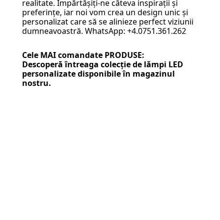
realitate. Împărtășiți-ne câteva inspirații și
preferințe, iar noi vom crea un design unic și
personalizat care să se alinieze perfect viziunii
dumneavoastră. WhatsApp: +4.0751.361.262
Cele MAI comandate PRODUSE:
Descoperă întreaga colecție de
lămpi LED
personalizate
disponibile în magazinul
nostru.