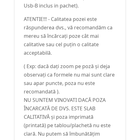
Usb-B inclus in pachet).
ATENTIE!!! - Calitatea pozei este
răspunderea dvs., vă recomandăm ca
mereu să încărcați poze cât mai
calitative sau cel puțin o calitate
acceptabilă.
( Exp: dacă dați zoom pe poză și deja
observați ca formele nu mai sunt clare
sau apar puncte, poza nu este
recomandată ).
NU SUNTEM VINOVATI DACĂ POZA
ÎNCARCATĂ DE DVS. ESTE SLAB
CALITATIVĂ și poza imprimată
(printată) pe tablou/plachetă nu este
clară. Nu putem să îmbunătățim