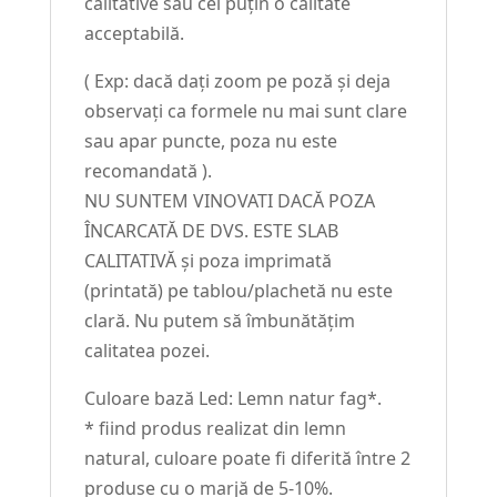
calitative sau cel puțin o calitate
acceptabilă.
( Exp: dacă dați zoom pe poză și deja
observați ca formele nu mai sunt clare
sau apar puncte, poza nu este
recomandată ).
NU SUNTEM VINOVATI DACĂ POZA
ÎNCARCATĂ DE DVS. ESTE SLAB
CALITATIVĂ și poza imprimată
(printată) pe tablou/plachetă nu este
clară. Nu putem să îmbunătățim
calitatea pozei.
Culoare bază Led: Lemn natur fag*.
* fiind produs realizat din lemn
natural, culoare poate fi diferită între 2
produse cu o marjă de 5-10%.