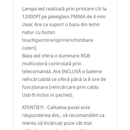
Lampa led realizată prin printare UV la
1200DPI pe plexiglass PMMA de 4 mm
clear. Are ca suport o baza din lemn
natur cu buton
touch(pornire/oprire/schimbare
culori).
Baza led ofera o iluminare RGB
multicoloră controlată prin
telecomandă. Are INCLUSĂ o baterie
reîncărcabilă ce oferă până la 8 ore de
funcționare (reincărcare prin cablu
Usb-B inclus in pachet).
ATENTIE!!! - Calitatea pozei este
răspunderea dvs., vă recomandăm ca
mereu să încărcați poze cât mai