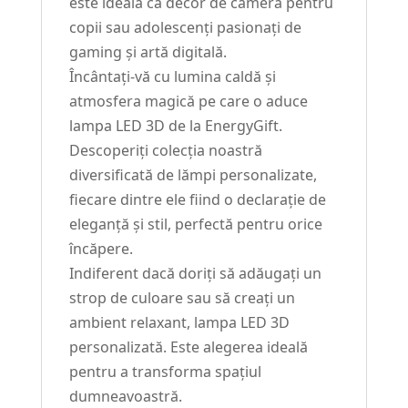
este ideală ca decor de cameră pentru
copii sau adolescenți pasionați de
gaming și artă digitală.
Încântați-vă cu lumina caldă și
atmosfera magică pe care o aduce
lampa LED 3D de la EnergyGift.
Descoperiți colecția noastră
diversificată de lămpi personalizate,
fiecare dintre ele fiind o declarație de
eleganță și stil, perfectă pentru orice
încăpere.
Indiferent dacă doriți să adăugați un
strop de culoare sau să creați un
ambient relaxant, lampa LED 3D
personalizată. Este alegerea ideală
pentru a transforma spațiul
dumneavoastră.