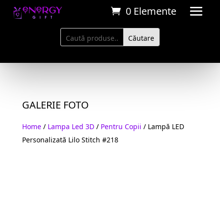
0 Elemente
GALERIE FOTO
Home
/
Lampa Led 3D
/
Pentru Copii
/ Lampă LED
Personalizată Lilo Stitch #218