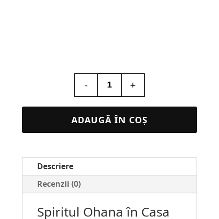
-
+
Cantitate
Lampă
LED
ADAUGĂ ÎN COȘ
Personalizată
Lilo
Stitch
Descriere
#218
Recenzii (0)
Spiritul Ohana în Casa