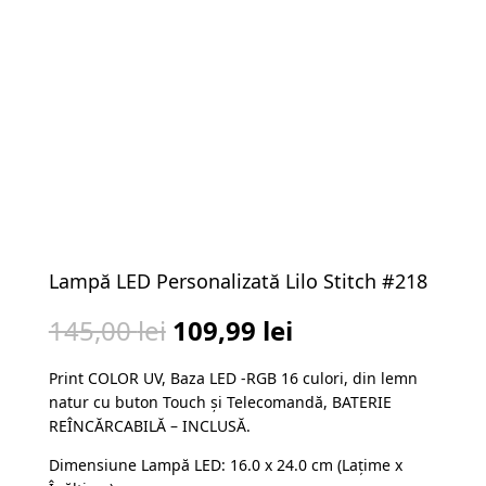
Lampă LED Personalizată Lilo Stitch #218
Prețul
Prețul
145,00
lei
109,99
lei
inițial
curent
Print COLOR UV, Baza LED -RGB 16 culori, din lemn
a
este:
natur cu buton Touch și Telecomandă, BATERIE
fost:
109,99 lei.
REÎNCĂRCABILĂ – INCLUSĂ.
145,00 lei.
Dimensiune Lampă LED: 16.0 x 24.0 cm (Lațime x