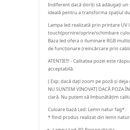
Indiferent dacă doriți să adăugați un
ideală pentru a transforma spațiul 
Lampa led realizată prin printare UV
touch(pornire/oprire/schimbare culor
Baza led ofera o iluminare RGB multic
de funcționare (reincărcare prin cablu
ATENTIE!!! - Calitatea pozei este răsp
acceptabilă.
( Exp: dacă dați zoom pe poză și deja
NU SUNTEM VINOVATI DACĂ POZA ÎNCAR
clară. Nu putem să îmbunătățim calit
Culoare bază Led: Lemn natur fag*.
* fiind produs realizat din lemn natur
Lampa Led 3D Personalizata