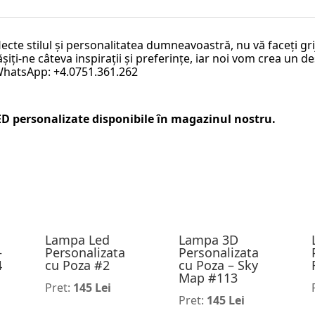
lecte stilul și personalitatea dumneavoastră, nu vă faceți g
iți-ne câteva inspirații și preferințe, iar noi vom crea un de
 WhatsApp: +4.0751.361.262
ED personalizate
disponibile în magazinul nostru.
Lampa Led
Lampa 3D
–
Personalizata
Personalizata
4
cu Poza #2
cu Poza – Sky
Map #113
Pret:
145 Lei
Pret:
145 Lei