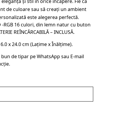
leganță și stil în orice încăpere. Fie că
lei.
ent de culoare sau să creați un ambient
rsonalizată este alegerea perfectă.
 -RGB 16 culori, din lemn natur cu buton
ATERIE REÎNCĂRCABILĂ – INCLUSĂ.
0 x 24.0 cm (Lațime x Înălțime).
 bun de tipar pe WhatsApp sau E-mail
cție.