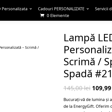
 Personalizata
Cadouri PERSONALIZATE
Servicii 
0 Elemente
Lampă LE
Personaliz
ersonalizată – Scrimă /
Scrimă / S
Spadă #2
Prețul
145,00
lei
109,9
inițial
Bucurați-vă de lumina și
a
de la EnergyGift. Oferim o
fost: