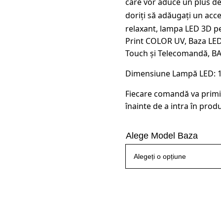
care vor aduce un plus de e
145,00 
doriți să adăugați un acc
relaxant, lampa LED 3D pe
Print COLOR UV, Baza LED
Touch și Telecomandă, B
Dimensiune Lampă LED: 16.
Fiecare comandă va primi
înainte de a intra în produ
Alege Model Baza