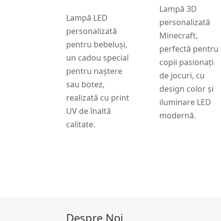
Lampă 3D
Lampă LED
personalizată
personalizată
Minecraft,
pentru bebeluși,
perfectă pentru
un cadou special
copii pasionați
pentru naștere
de jocuri, cu
sau botez,
design color și
realizată cu print
iluminare LED
UV de înaltă
modernă.
calitate.
Despre Noi