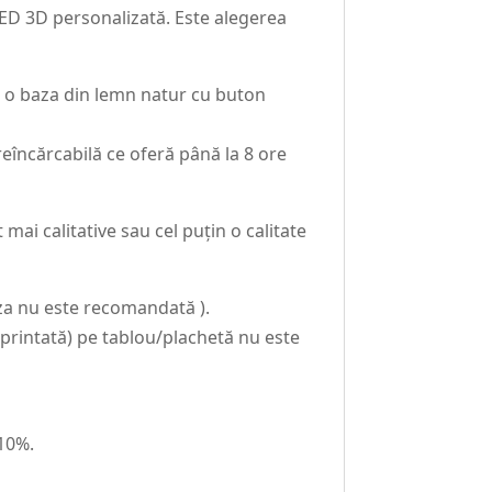
LED 3D personalizată. Este alegerea
t o baza din lemn natur cu buton
eîncărcabilă ce oferă până la 8 ore
ai calitative sau cel puțin o calitate
oza nu este recomandată ).
intată) pe tablou/plachetă nu este
-10%.