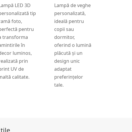
Lampă LED 3D
Lampă de veghe
personalizată tip
personalizată,
ramă foto,
ideală pentru
perfectă pentru
copii sau
a transforma
dormitor,
amintirile în
oferind o lumină
decor luminos,
plăcută și un
realizată prin
design unic
print UV de
adaptat
înaltă calitate.
preferințelor
tale.
tile