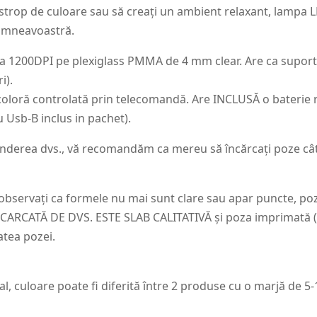
 strop de culoare sau să creați un ambient relaxant, lampa 
dumneavoastră.
 la 1200DPI pe plexiglass PMMA de 4 mm clear. Are ca supor
i).
oloră controlată prin telecomandă. Are INCLUSĂ o baterie r
 Usb-B inclus in pachet).
underea dvs., vă recomandăm ca mereu să încărcați poze cât m
 observați ca formele nu mai sunt clare sau apar puncte, p
CATĂ DE DVS. ESTE SLAB CALITATIVĂ și poza imprimată (pr
atea pozei.
al, culoare poate fi diferită între 2 produse cu o marjă de 5