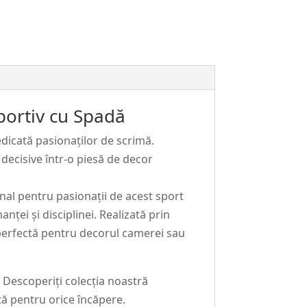
portiv cu Spadă
edicată pasionaților de scrimă.
decisive într-o piesă de decor
nal pentru pasionații de acest sport
ței și disciplinei. Realizată prin
, perfectă pentru decorul camerei sau
 Descoperiți colecția noastră
ctă pentru orice încăpere.