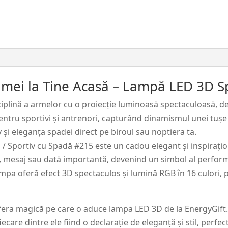
Personalizată
–
Scrimă
/
Sportiv
cu
crimei la Tine Acasă – Lampă LED 3D S
Spadă
#215
sciplină a armelor cu o proiecție luminoasă spectaculoasă, d
ntru sportivi și antrenori, capturând dinamismul unei tușe 
și eleganța spadei direct pe biroul sau noptiera ta.
 Sportiv cu Spadă #215 este un cadou elegant și inspirațio
, mesaj sau dată importantă, devenind un simbol al performan
 lampa oferă efect 3D spectaculos și lumină RGB în 16 culori
fera magică pe care o aduce lampa LED 3D de la EnergyGift.
iecare dintre ele fiind o declarație de eleganță și stil, perfe