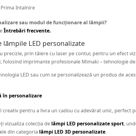
 Prima Intalnire
onalizare sau modul de funcționare al lămpii?
de
Întrebări frecvente.
 lămpile LED personalizate
precizie, prin tăiere cu laser pe contur, pentru un efect vi
l, folosind imprimante profesionale Mimaki – tehnologie de to
hnologia LED sau cum se personalizează un produs de acest 
 în personalizare
reativ pentru a livra un cadou cu adevărat unic, perfect p
i vizualiza colecția de
lămpi LED personalizate sport
, und
tele din categoria
lămpi LED 3D personalizate
.