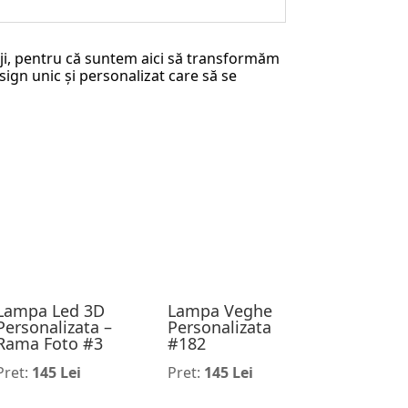
riji, pentru că suntem aici să transformăm
sign unic și personalizat care să se
Lampa Led 3D
Lampa Veghe
Personalizata –
Personalizata
Rama Foto #3
#182
Pret:
145 Lei
Pret:
145 Lei