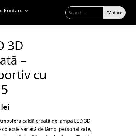
de Printare
D 3D
ată –
portiv cu
15
Prețul
9
lei
curent
 atmosfera caldă creată de lampa LED 3D
este:
 colecție variată de lămpi personalizate,
109,99 lei.