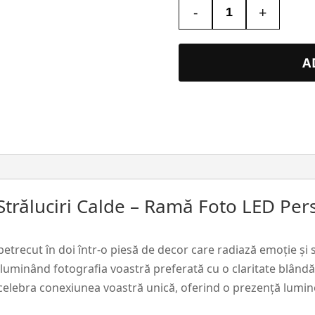
-
+
Cantitate
Lampa
Led
A
3D
Personalizată
–
Ramă
Foto
cu
Poză
 Străluciri Calde – Ramă Foto LED Per
pentru
Îndrăgostiți
#13
recut în doi într-o piesă de decor care radiază emoție și s
luminând fotografia voastră preferată cu o claritate blândă
a celebra conexiunea voastră unică, oferind o prezență lumi