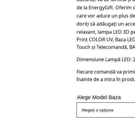
a
de la EnergyGift. Oferim o
fost:
care vor aduce un plus de e
145,00 
doriți să adăugați un acc
relaxant, lampa LED 3D pe
Print COLOR UV, Baza LED
Touch și Telecomandă, B
Dimensiune Lampă LED: 22.
Fiecare comandă va primi
înainte de a intra în produ
Alege Model Baza