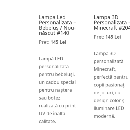
Lampa Led
Lampa 3D
Personalizata –
Personalizata 
Bebeluș / Nou-
Minecraft #20
născut #140
Pret:
145 Lei
Pret:
145 Lei
Lampă 3D
Lampă LED
personalizată
personalizată
Minecraft,
pentru bebeluși,
perfectă pentru
un cadou special
copii pasionați
pentru naștere
de jocuri, cu
sau botez,
design color și
realizată cu print
iluminare LED
UV de înaltă
modernă.
calitate.