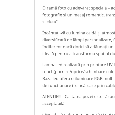
O ramă foto cu adevărat specială – a
fotografie și un mesaj romantic, tra
și el/ea”.
Încântați-vă cu lumina caldă și atmos
diversificată de lămpi personalizate, f
Indiferent dacă doriți să adăugați un
ideală pentru a transforma spațiul 
Lampa led realizată prin printare UV
touch(pornire/oprire/schimbare culor
Baza led ofera o iluminare RGB multic
de funcționare (reincărcare prin cablu
ATENTIE!!! - Calitatea pozei este răsp
acceptabilă.
( Exp: dacă dați zoom pe poză și deja