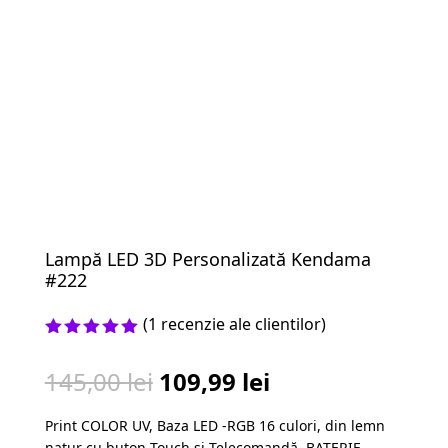
Lampă LED 3D Personalizată Kendama
#222
(
1
recenzie ale clientilor)
Evaluat la
5.00
din 5
Prețul
Prețul
145,00
lei
109,99
lei
pe baza
unei
inițial
curent
singure
Print COLOR UV, Baza LED -RGB 16 culori, din lemn
a
este:
evaluări
natur cu buton Touch și Telecomandă, BATERIE