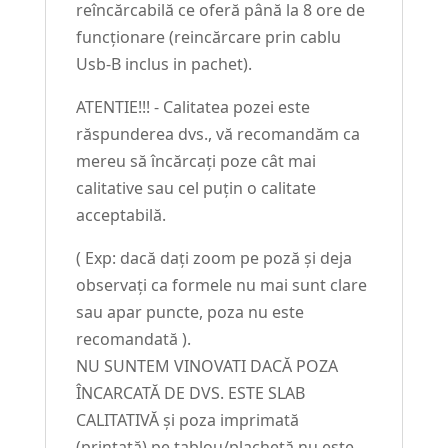
reîncărcabilă ce oferă până la 8 ore de
funcționare (reincărcare prin cablu
Usb-B inclus in pachet).
ATENTIE!!! - Calitatea pozei este
răspunderea dvs., vă recomandăm ca
mereu să încărcați poze cât mai
calitative sau cel puțin o calitate
acceptabilă.
( Exp: dacă dați zoom pe poză și deja
observați ca formele nu mai sunt clare
sau apar puncte, poza nu este
recomandată ).
NU SUNTEM VINOVATI DACĂ POZA
ÎNCARCATĂ DE DVS. ESTE SLAB
CALITATIVĂ și poza imprimată
(printată) pe tablou/plachetă nu este