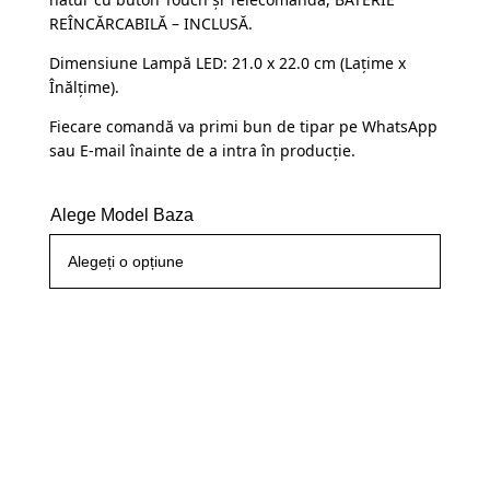
fost:
109,99 lei.
REÎNCĂRCABILĂ – INCLUSĂ.
145,00 lei.
Dimensiune Lampă LED: 21.0 x 22.0 cm (Lațime x
Înălțime).
Fiecare comandă va primi bun de tipar pe WhatsApp
sau E-mail înainte de a intra în producție.
Alege Model Baza