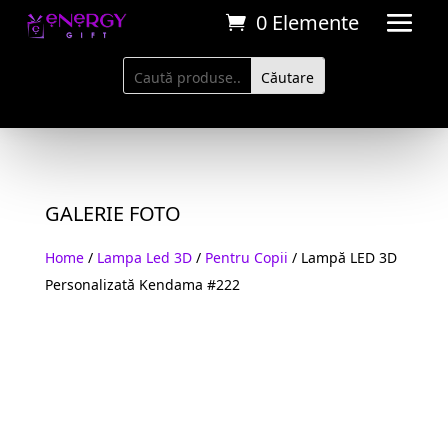
0 Elemente
GALERIE FOTO
Home
/
Lampa Led 3D
/
Pentru Copii
/ Lampă LED 3D
Personalizată Kendama #222