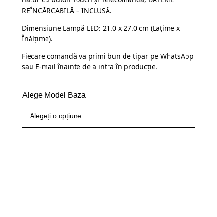
fost:
109,99 lei.
REÎNCĂRCABILĂ – INCLUSĂ.
145,00 lei.
Dimensiune Lampă LED: 21.0 x 27.0 cm (Lațime x
Înălțime).
Fiecare comandă va primi bun de tipar pe WhatsApp
sau E-mail înainte de a intra în producție.
Alege Model Baza