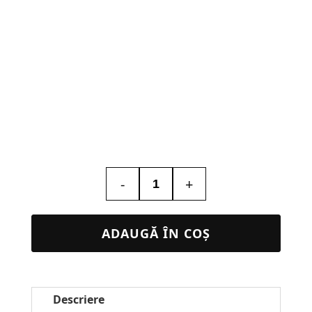
-
+
Cantitate
Lampa
Led
ADAUGĂ ÎN COȘ
3D
Personalizata
–
Descriere
Karate