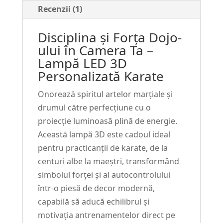
#191
Recenzii (1)
Disciplina și Forța Dojo-
ului în Camera Ta –
Lampă LED 3D
Personalizată Karate
Onorează spiritul artelor marțiale și
drumul către perfecțiune cu o
proiecție luminoasă plină de energie.
Această lampă 3D este cadoul ideal
pentru practicanții de karate, de la
centuri albe la maeștri, transformând
simbolul forței și al autocontrolului
într-o piesă de decor modernă,
capabilă să aducă echilibrul și
motivația antrenamentelor direct pe