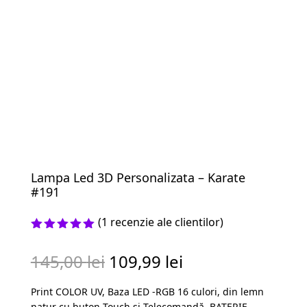
Lampa Led 3D Personalizata – Karate
#191
(
1
recenzie ale clientilor)
Evaluat la
5.00
din 5
Prețul
Prețul
145,00
lei
109,99
lei
pe baza
unei
inițial
curent
singure
Print COLOR UV, Baza LED -RGB 16 culori, din lemn
a
este:
evaluări
natur cu buton Touch și Telecomandă, BATERIE