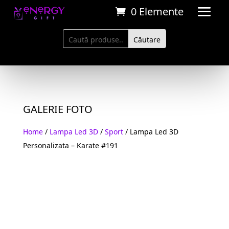
0 Elemente
GALERIE FOTO
Home
/
Lampa Led 3D
/
Sport
/ Lampa Led 3D
Personalizata – Karate #191