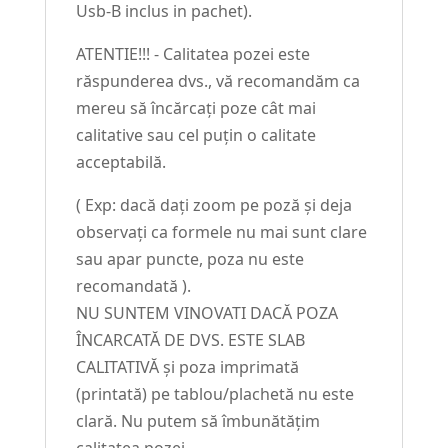
Usb-B inclus in pachet).
ATENTIE!!! - Calitatea pozei este
răspunderea dvs., vă recomandăm ca
mereu să încărcați poze cât mai
calitative sau cel puțin o calitate
acceptabilă.
( Exp: dacă dați zoom pe poză și deja
observați ca formele nu mai sunt clare
sau apar puncte, poza nu este
recomandată ).
NU SUNTEM VINOVATI DACĂ POZA
ÎNCARCATĂ DE DVS. ESTE SLAB
CALITATIVĂ și poza imprimată
(printată) pe tablou/plachetă nu este
clară. Nu putem să îmbunătățim