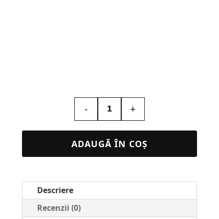
-
+
Cantitate
Lampa
Led
ADAUGĂ ÎN COȘ
3D
Personalizata
–
Descriere
Fotbal
AC
Recenzii (0)