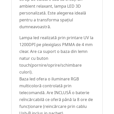
ambient relaxant, lampa LED 3D
personalizată. Este alegerea ideală
pentru a transforma spațiul
dumneavoastră.
Lampa led realizată prin printare UV la
1200DPI pe plexiglass PMMA de 4 mm
clear. Are ca suport o baza din lemn
natur cu buton
touch(pornire/oprire/schimbare
culori).
Baza led ofera o iluminare RGB
multicoloră controlată prin
telecomandă. Are INCLUSĂ o baterie
reîncărcabilă ce oferă până la 8 ore de
funcționare (reincărcare prin cablu
Usb-B inclus in pachet).