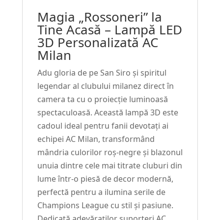
MILAN
Magia „Rossoneri” la
#219
Tine Acasă – Lampă LED
3D Personalizată AC
Milan
Adu gloria de pe San Siro și spiritul
legendar al clubului milanez direct în
camera ta cu o proiecție luminoasă
spectaculoasă. Această lampă 3D este
cadoul ideal pentru fanii devotați ai
echipei AC Milan, transformând
mândria culorilor roș-negre și blazonul
unuia dintre cele mai titrate cluburi din
lume într-o piesă de decor modernă,
perfectă pentru a ilumina serile de
Champions League cu stil și pasiune.
Dedicată adevăraților suporteri AC