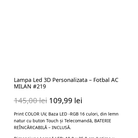
Lampa Led 3D Personalizata – Fotbal AC
MILAN #219
Prețul
Prețul
145,00
lei
109,99
lei
inițial
curent
Print COLOR UV, Baza LED -RGB 16 culori, din lemn
a
este:
natur cu buton Touch și Telecomandă, BATERIE
fost:
109,99 lei.
REÎNCĂRCABILĂ – INCLUSĂ.
145,00 lei.