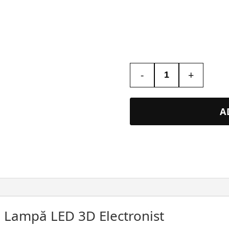
-
+
Cantitate
Lampa
Led
A
3D
Personalizata
–
Electronist
#117
 Lampă LED 3D Electronist