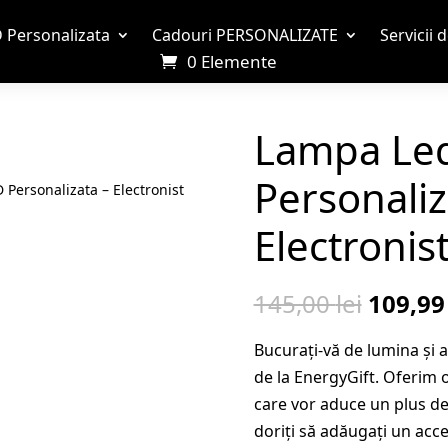
 Personalizata
Cadouri PERSONALIZATE
Servicii 
0 Elemente
Lampa Le
Personaliz
Personalizata – Electronist
Electronis
Prețul
145,00
lei
109,9
inițial
Bucurați-vă de lumina și
a
de la EnergyGift. Oferim o
fost:
care vor aduce un plus de e
145,00 
doriți să adăugați un acc