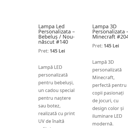
Lampa Led
Lampa 3D
Personalizata –
Personalizata 
Bebeluș / Nou-
Minecraft #20
născut #140
Pret:
145 Lei
Pret:
145 Lei
Lampă 3D
Lampă LED
personalizată
personalizată
Minecraft,
pentru bebeluși,
perfectă pentru
un cadou special
copii pasionați
pentru naștere
de jocuri, cu
sau botez,
design color și
realizată cu print
iluminare LED
UV de înaltă
modernă.