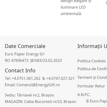
design elegant și
iluminare LED
ambientală.
Date Comerciale
Informații U
Euro Paper Energy Srl
RO 47696473 J8/583/23.02.2023
Politica Cookies
i
Politica de Conf
Contact Info
Termeni și Condi
Tel: +4.0751.361.262 & +4.0747.027.321
Email: Comenzi@EnergyGift.ro
Formular Retur
A.N.P.C.
Sediu: Târnavei nr.2, Brașov.
© Euro Pape
MAGAZIN: Calea Bucuresti nr.53, Brașov.