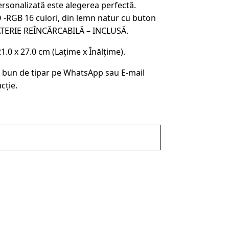
rsonalizată este alegerea perfectă.
 -RGB 16 culori, din lemn natur cu buton
ATERIE REÎNCĂRCABILĂ – INCLUSĂ.
0 x 27.0 cm (Lațime x Înălțime).
 bun de tipar pe WhatsApp sau E-mail
cție.