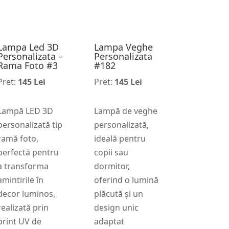
Lampa Led 3D
Lampa Veghe
Personalizata –
Personalizata
Rama Foto #3
#182
Pret:
145 Lei
Pret:
145 Lei
Lampă LED 3D
Lampă de veghe
personalizată tip
personalizată,
ramă foto,
ideală pentru
perfectă pentru
copii sau
a transforma
dormitor,
amintirile în
oferind o lumină
decor luminos,
plăcută și un
realizată prin
design unic
print UV de
adaptat