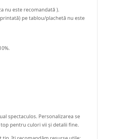
oza nu este recomandată ).
intată) pe tablou/plachetă nu este
-10%.
zual spectaculos. Personalizarea se
p pentru culori vii și detalii fine.
tip, îți recomandăm resurse utile: