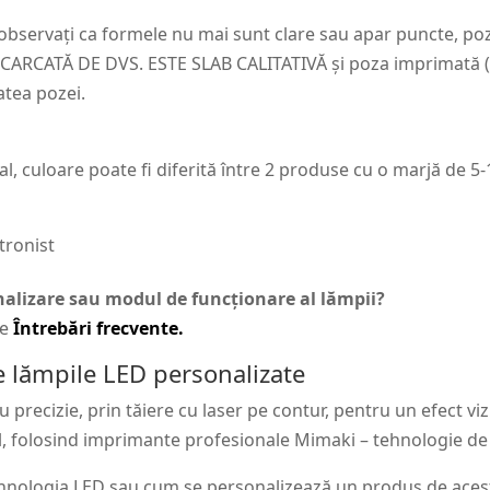
 observați ca formele nu mai sunt clare sau apar puncte, p
CATĂ DE DVS. ESTE SLAB CALITATIVĂ și poza imprimată (pr
atea pozei.
al, culoare poate fi diferită între 2 produse cu o marjă de 5
tronist
onalizare sau modul de funcționare al lămpii?
de
Întrebări frecvente.
 lămpile LED personalizate
precizie, prin tăiere cu laser pe contur, pentru un efect vi
l, folosind imprimante profesionale Mimaki – tehnologie de to
hnologia LED sau cum se personalizează un produs de acest 