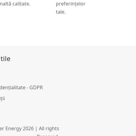
înaltă calitate.
preferințelor
tale.
tile
idențialitate - GDPR
ții
r Energy 2026 | All rights