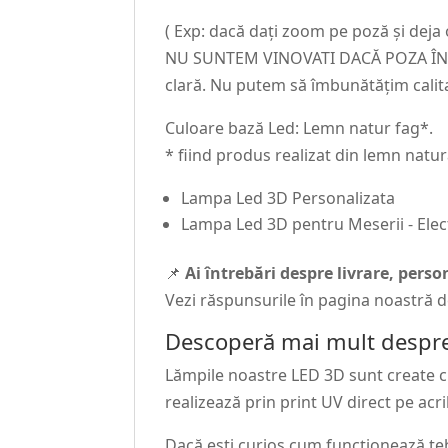
( Exp: dacă dați zoom pe poză și deja
NU SUNTEM VINOVATI DACĂ POZA ÎNCAR
clară. Nu putem să îmbunătățim calit
Culoare bază Led: Lemn natur fag*.
* fiind produs realizat din lemn natur
Lampa Led 3D Personalizata
Lampa Led 3D pentru Meserii - Elec
📌
Ai întrebări despre livrare, pers
Vezi răspunsurile în pagina noastră 
Descoperă mai mult despre
Lămpile noastre LED 3D sunt create cu 
realizează prin print UV direct pe acri
Dacă ești curios cum funcționează te