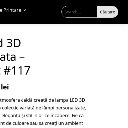
de Printare
d 3D
ata –
t #117
Prețul
9
lei
curent
 atmosfera caldă creată de lampa LED 3D
este:
 colecție variată de lămpi personalizate,
109,99 lei.
leganță și stil în orice încăpere. Fie că
lei.
ent de culoare sau să creați un ambient