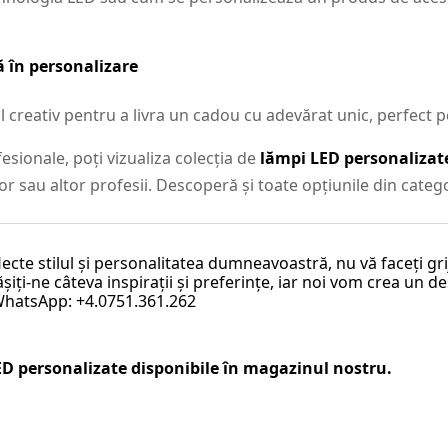
 în personalizare
reativ pentru a livra un cadou cu adevărat unic, perfect p
esionale, poți vizualiza colecția de
lămpi LED personalizat
or sau altor profesii. Descoperă și toate opțiunile din categ
lecte stilul și personalitatea dumneavoastră, nu vă faceți g
iți-ne câteva inspirații și preferințe, iar noi vom crea un de
 WhatsApp: +4.0751.361.262
ED personalizate
disponibile în magazinul nostru.