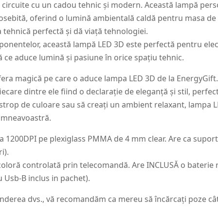
 circuite cu un cadou tehnic și modern. Această lampă pers
deosebită, oferind o lumină ambientală caldă pentru masa de 
tehnică perfectă și dă viață tehnologiei.
mponentelor, această lampă LED 3D este perfectă pentru elec
 ce aduce lumină și pasiune în orice spațiu tehnic.
fera magică pe care o aduce lampa LED 3D de la EnergyGift.
iecare dintre ele fiind o declarație de eleganță și stil, perfe
 strop de culoare sau să creați un ambient relaxant, lampa 
dumneavoastră.
 la 1200DPI pe plexiglass PMMA de 4 mm clear. Are ca supor
i).
oloră controlată prin telecomandă. Are INCLUSĂ o baterie r
 Usb-B inclus in pachet).
underea dvs., vă recomandăm ca mereu să încărcați poze cât m