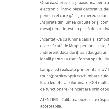
Onorează precizia și pasiunea pentru
electronicii într-o piesă decorativă 
pentru cel care găsește mereu soluția 
Inspirată din lumea circuitelor și co
mesaj tematic, este o piesă decorativă
Încântați-vă cu lumina caldă și atmos
diversificată de lămpi personalizate, f
Indiferent dacă doriți să adăugați un
ideală pentru a transforma spațiul 
Lampa led realizată prin printare UV
touch(pornire/oprire/schimbare culor
Baza led ofera o iluminare RGB multic
de funcționare (reincărcare prin cablu
ATENTIE!!! - Calitatea pozei este răsp
acceptabilă.