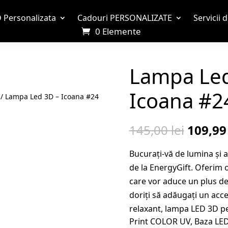
 Personalizata
Cadouri PERSONALIZATE
Servicii 
0 Elemente
Lampa Led
Icoana #2
/ Lampa Led 3D – Icoana #24
Prețul
145,00
lei
109,9
inițial
Bucurați-vă de lumina și
a
de la EnergyGift. Oferim o
fost:
care vor aduce un plus de e
145,00 
doriți să adăugați un acc
relaxant, lampa LED 3D pe
Print COLOR UV, Baza LED