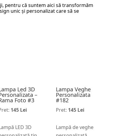
riji, pentru că suntem aici să transformăm
sign unic și personalizat care să se
Lampa Led 3D
Lampa Veghe
Personalizata –
Personalizata
Rama Foto #3
#182
Pret:
145 Lei
Pret:
145 Lei
Lampă LED 3D
Lampă de veghe
personalizată tip
personalizată,