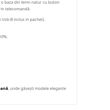
t o baza din lemn natur cu buton
prin telecomandă.
 Usb-B inclus in pachet).
-10%.
coană
, unde găsești modele elegante