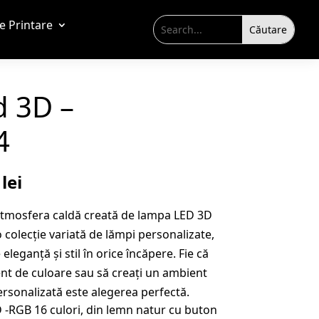
de Printare
 3D –
4
Prețul
9
lei
curent
 atmosfera caldă creată de lampa LED 3D
este:
 colecție variată de lămpi personalizate,
109,99 lei.
leganță și stil în orice încăpere. Fie că
lei.
ent de culoare sau să creați un ambient
rsonalizată este alegerea perfectă.
 -RGB 16 culori, din lemn natur cu buton