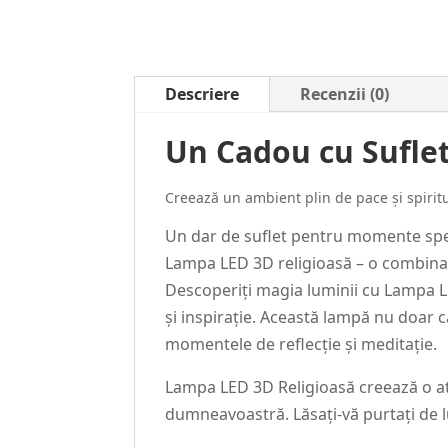
Descriere
Recenzii (0)
Un Cadou cu Suflet
Creează un ambient plin de pace și spiritua
Un dar de suflet pentru momente spec
Lampa LED 3D religioasă – o combinați
Descoperiți magia luminii cu Lampa LE
și inspirație. Această lampă nu doar 
momentele de reflecție și meditație.
Lampa LED 3D Religioasă creează o atm
dumneavoastră. Lăsați-vă purtați de lu