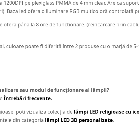
 la 1200DPI pe plexiglass PMMA de 4 mm clear. Are ca supor
i). Baza led ofera o iluminare RGB multicoloră controlată 
 oferă până la 8 ore de funcționare. (reincărcare prin cablu
al, culoare poate fi diferită între 2 produse cu o marjă de 5
onalizare sau modul de funcționare al lămpii?
de
Întrebări frecvente.
ioase, poți vizualiza colecția de
lămpi LED religioase cu i
antele din categoria
lămpi LED 3D personalizate
.