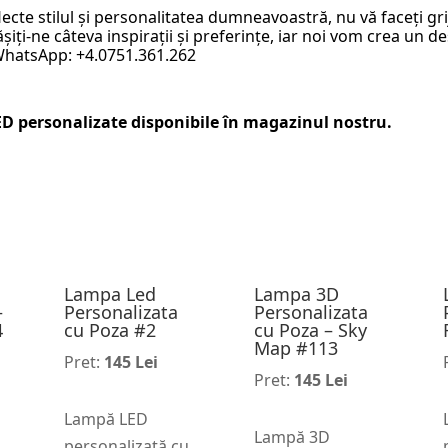
lecte stilul și personalitatea dumneavoastră, nu vă faceți g
iți-ne câteva inspirații și preferințe, iar noi vom crea un de
 WhatsApp: +4.0751.361.262
ED personalizate
disponibile în magazinul nostru.
Lampa Led
Lampa 3D
–
Personalizata
Personalizata
4
cu Poza #2
cu Poza – Sky
Map #113
Pret:
145 Lei
Pret:
145 Lei
Lampă LED
Lampă 3D
personalizată cu