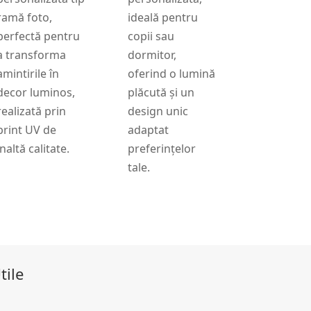
ramă foto,
ideală pentru
perfectă pentru
copii sau
a transforma
dormitor,
amintirile în
oferind o lumină
decor luminos,
plăcută și un
realizată prin
design unic
print UV de
adaptat
înaltă calitate.
preferințelor
tale.
tile