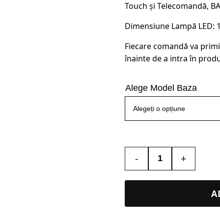
Touch și Telecomandă, B
Dimensiune Lampă LED: 16.
Fiecare comandă va primi
înainte de a intra în produ
Alege Model Baza
-
+
Cantitate
Lampa
Led
A
3D
–