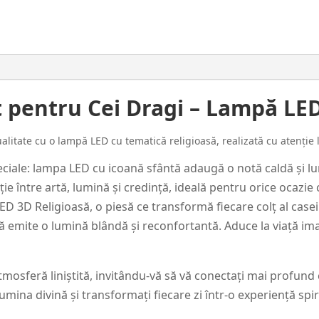
Icoana
#24
 pentru Cei Dragi – Lampă LE
litate cu o lampă LED cu tematică religioasă, realizată cu atenție la
iale: lampa LED cu icoană sfântă adaugă o notă caldă și lu
e între artă, lumină și credință, ideală pentru orice ocazie 
D 3D Religioasă, o piesă ce transformă fiecare colț al casei
că emite o lumină blândă și reconfortantă. Aduce la viață im
osferă liniștită, invitându-vă să vă conectați mai profund cu
mina divină și transformați fiecare zi într-o experiență spir