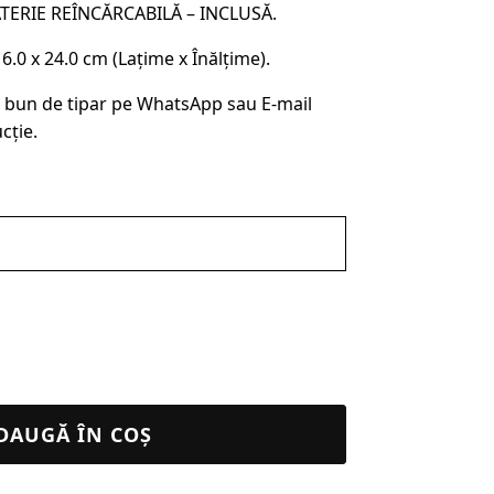
ATERIE REÎNCĂRCABILĂ – INCLUSĂ.
0 x 24.0 cm (Lațime x Înălțime).
 bun de tipar pe WhatsApp sau E-mail
cție.
DAUGĂ ÎN COȘ