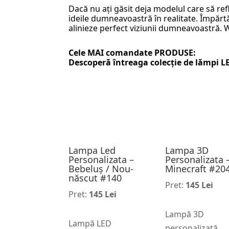
Dacă nu ați găsit deja modelul care să ref
ideile dumneavoastră în realitate. Împărtăș
alinieze perfect viziunii dumneavoastră.
Cele MAI comandate PRODUSE:
Descoperă întreaga colecție de
lămpi L
Lampa Led
Lampa 3D
Personalizata –
Personalizata 
Bebeluș / Nou-
Minecraft #20
născut #140
Pret:
145 Lei
Pret:
145 Lei
Lampă 3D
Lampă LED
personalizată