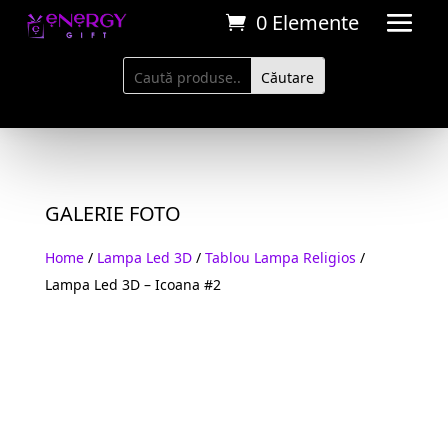
0 Elemente
GALERIE FOTO
Home
/
Lampa Led 3D
/
Tablou Lampa Religios
/
Lampa Led 3D – Icoana #2