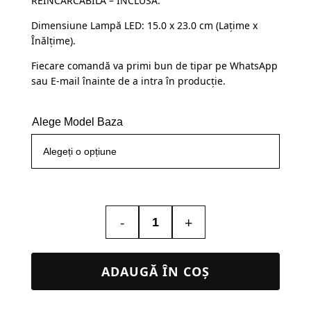
REÎNCĂRCABILĂ – INCLUSĂ.
145,00 lei.
Dimensiune Lampă LED: 15.0 x 23.0 cm (Lațime x
Înălțime).
Fiecare comandă va primi bun de tipar pe WhatsApp
sau E-mail înainte de a intra în producție.
Alege Model Baza
-
+
Cantitate
Lampa
Led
ADAUGĂ ÎN COȘ
3D
–