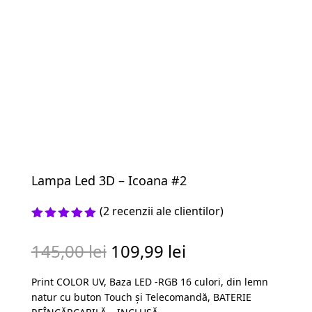
Lampa Led 3D – Icoana #2
(
2
recenzii ale clientilor)
Evaluat la
5.00
din 5
Prețul
Prețul
145,00
lei
109,99
lei
pe baza a
evaluări
inițial
curent
de la
Print COLOR UV, Baza LED -RGB 16 culori, din lemn
a
este:
clienți
natur cu buton Touch și Telecomandă, BATERIE
fost:
109,99 lei.