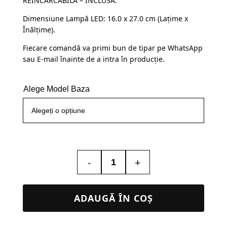
REÎNCĂRCABILĂ – INCLUSĂ.
145,00 lei.
Dimensiune Lampă LED: 16.0 x 27.0 cm (Lațime x
Înălțime).
Fiecare comandă va primi bun de tipar pe WhatsApp
sau E-mail înainte de a intra în producție.
Alege Model Baza
-
+
Cantitate
Lampa
Led
ADAUGĂ ÎN COȘ
3D
–