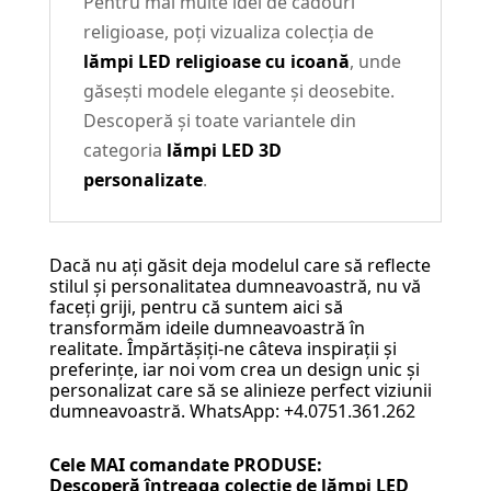
Pentru mai multe idei de cadouri
religioase, poți vizualiza colecția de
lămpi LED religioase cu icoană
, unde
găsești modele elegante și deosebite.
Descoperă și toate variantele din
categoria
lămpi LED 3D
personalizate
.
Dacă nu ați găsit deja modelul care să reflecte
stilul și personalitatea dumneavoastră, nu vă
faceți griji, pentru că suntem aici să
transformăm ideile dumneavoastră în
realitate. Împărtășiți-ne câteva inspirații și
preferințe, iar noi vom crea un design unic și
personalizat care să se alinieze perfect viziunii
dumneavoastră. WhatsApp: +4.0751.361.262
Cele MAI comandate PRODUSE:
Descoperă întreaga colecție de
lămpi LED