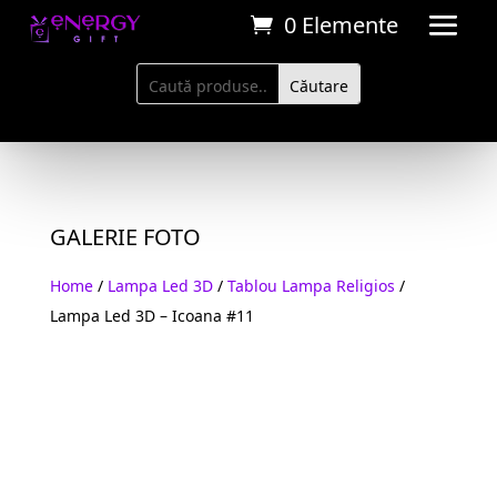
0 Elemente
GALERIE FOTO
Home
/
Lampa Led 3D
/
Tablou Lampa Religios
/
Lampa Led 3D – Icoana #11