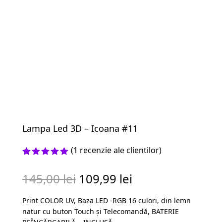
Lampa Led 3D – Icoana #11
(
1
recenzie ale clientilor)
Evaluat la
5.00
din 5
Prețul
Prețul
145,00
lei
109,99
lei
pe baza
unei
inițial
curent
singure
Print COLOR UV, Baza LED -RGB 16 culori, din lemn
a
este:
evaluări
natur cu buton Touch și Telecomandă, BATERIE
fost:
109,99 lei.