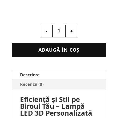
-
+
Cantitate
Lampa
Led
ADAUGĂ ÎN COȘ
3D
Personalizata
–
Descriere
de
Birou
Recenzii (0)
#2
Eficiență și Stil pe
Biroul Tău – Lampă
LED 3D Personalizată