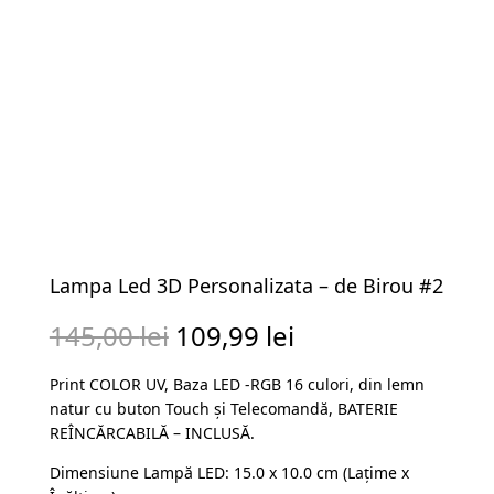
Lampa Led 3D Personalizata – de Birou #2
Prețul
Prețul
145,00
lei
109,99
lei
inițial
curent
Print COLOR UV, Baza LED -RGB 16 culori, din lemn
a
este:
natur cu buton Touch și Telecomandă, BATERIE
fost:
109,99 lei.
REÎNCĂRCABILĂ – INCLUSĂ.
145,00 lei.
Dimensiune Lampă LED: 15.0 x 10.0 cm (Lațime x