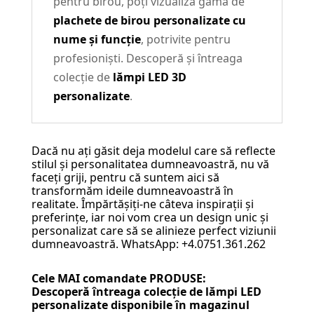
pentru birou, poți vizualiza gama de
plachete de birou personalizate cu
nume și funcție
, potrivite pentru
profesioniști. Descoperă și întreaga
colecție de
lămpi LED 3D
personalizate
.
Dacă nu ați găsit deja modelul care să reflecte
stilul și personalitatea dumneavoastră, nu vă
faceți griji, pentru că suntem aici să
transformăm ideile dumneavoastră în
realitate. Împărtășiți-ne câteva inspirații și
preferințe, iar noi vom crea un design unic și
personalizat care să se alinieze perfect viziunii
dumneavoastră. WhatsApp: +4.0751.361.262
Cele MAI comandate PRODUSE:
Descoperă întreaga colecție de
lămpi LED
personalizate
disponibile în magazinul