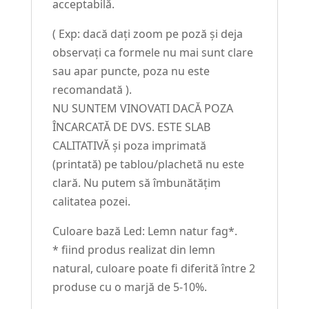
acceptabilă.
( Exp: dacă dați zoom pe poză și deja
observați ca formele nu mai sunt clare
sau apar puncte, poza nu este
recomandată ).
NU SUNTEM VINOVATI DACĂ POZA
ÎNCARCATĂ DE DVS. ESTE SLAB
CALITATIVĂ și poza imprimată
(printată) pe tablou/plachetă nu este
clară. Nu putem să îmbunătățim
calitatea pozei.
Culoare bază Led: Lemn natur fag*.
* fiind produs realizat din lemn
natural, culoare poate fi diferită între 2
produse cu o marjă de 5-10%.