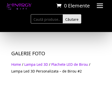
0 Elemente
GALERIE FOTO
Home
/
Lampa Led 3D
/
Plachete LED de Birou
/
Lampa Led 3D Personalizata – de Birou #2