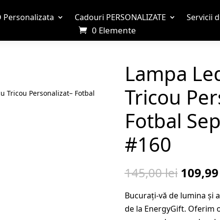
 Personalizata
Cadouri PERSONALIZATE
Servicii 
0 Elemente
Lampa Led
Tricou Per
 Tricou Personalizat– Fotbal
Fotbal Se
#160
Prețul
145,00
lei
109,9
inițial
Bucurați-vă de lumina și
a
de la EnergyGift. Oferim o
fost: