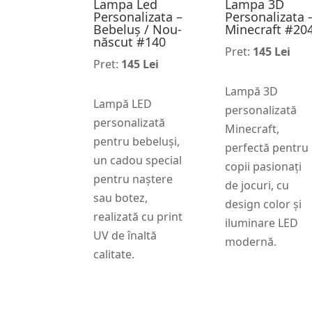
Lampa Led
Lampa 3D
Personalizata –
Personalizata 
Bebeluș / Nou-
Minecraft #20
născut #140
Pret:
145 Lei
Pret:
145 Lei
Lampă 3D
Lampă LED
personalizată
personalizată
Minecraft,
pentru bebeluși,
perfectă pentru
un cadou special
copii pasionați
pentru naștere
de jocuri, cu
sau botez,
design color și
realizată cu print
iluminare LED
UV de înaltă
modernă.
calitate.