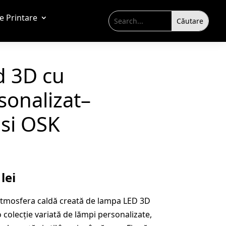
de Printare
 3D cu
sonalizat–
psi OSK
Prețul
9
lei
curent
 atmosfera caldă creată de lampa LED 3D
este:
 colecție variată de lămpi personalizate,
109,99 lei.