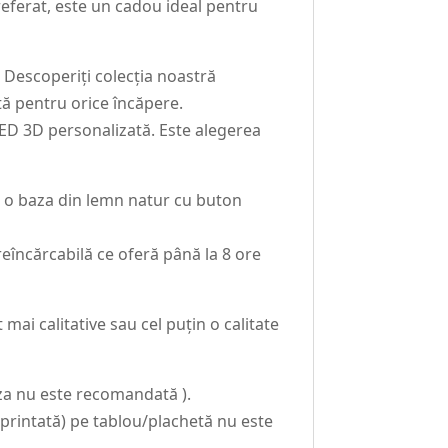
eferat, este un cadou ideal pentru
 Descoperiți colecția noastră
ctă pentru orice încăpere.
LED 3D personalizată. Este alegerea
t o baza din lemn natur cu buton
eîncărcabilă ce oferă până la 8 ore
ai calitative sau cel puțin o calitate
oza nu este recomandată ).
intată) pe tablou/plachetă nu este