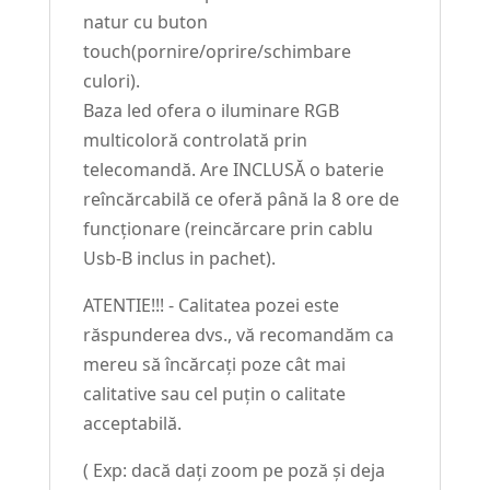
natur cu buton
touch(pornire/oprire/schimbare
culori).
Baza led ofera o iluminare RGB
multicoloră controlată prin
telecomandă. Are INCLUSĂ o baterie
reîncărcabilă ce oferă până la 8 ore de
funcționare (reincărcare prin cablu
Usb-B inclus in pachet).
ATENTIE!!! - Calitatea pozei este
răspunderea dvs., vă recomandăm ca
mereu să încărcați poze cât mai
calitative sau cel puțin o calitate
acceptabilă.
( Exp: dacă dați zoom pe poză și deja