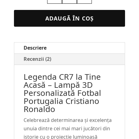
Lampa
3D
ADAUGĂ ÎN COȘ
Personalizata
–
Fotbal
Descriere
Portugalia
CRISTIANO
Recenzii (2)
RONALDO
Legenda CR7 la Tine
#195
Acasă – Lampă 3D
Personalizată Fotbal
Portugalia Cristiano
Ronaldo
Celebrează determinarea și excelența
unuia dintre cei mai mari jucători din
istorie cu o proiecție luminoasă