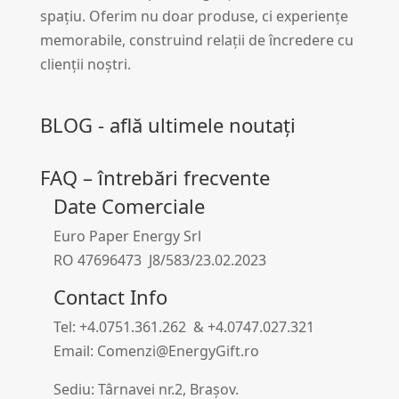
spațiu. Oferim nu doar produse, ci experiențe
memorabile, construind relații de încredere cu
clienții noștri.
BLOG - află ultimele noutați
FAQ – întrebări frecvente
Date Comerciale
Euro Paper Energy Srl
RO 47696473 J8/583/23.02.2023
Contact Info
Tel: +4.0751.361.262 & +4.0747.027.321
Email: Comenzi@EnergyGift.ro
Sediu: Târnavei nr.2, Brașov.