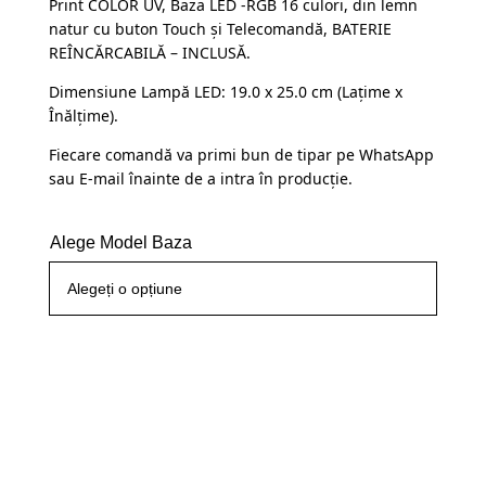
Print COLOR UV, Baza LED -RGB 16 culori, din lemn
a
este:
clienți
natur cu buton Touch și Telecomandă, BATERIE
fost:
109,99 lei.
REÎNCĂRCABILĂ – INCLUSĂ.
145,00 lei.
Dimensiune Lampă LED: 19.0 x 25.0 cm (Lațime x
Înălțime).
Fiecare comandă va primi bun de tipar pe WhatsApp
sau E-mail înainte de a intra în producție.
Alege Model Baza