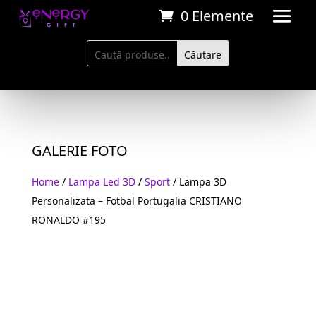
0 Elemente
GALERIE FOTO
Home
/
Lampa Led 3D
/
Sport
/ Lampa 3D
Personalizata – Fotbal Portugalia CRISTIANO
RONALDO #195