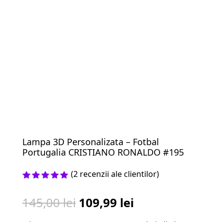
Lampa 3D Personalizata – Fotbal
Portugalia CRISTIANO RONALDO #195
(
2
recenzii ale clientilor)
Evaluat la
5.00
din 5
Prețul
Prețul
145,00
lei
109,99
lei
pe baza a
evaluări
inițial
curent
de la