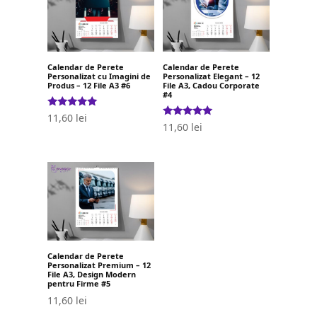
Calendar de Perete
Calendar de Perete
Personalizat cu Imagini de
Personalizat Elegant – 12
Produs – 12 File A3 #6
File A3, Cadou Corporate
#4
Evaluat la
11,60
lei
5.00
Evaluat la
11,60
lei
stele din 5
5.00
stele din 5
Calendar de Perete
Personalizat Premium – 12
File A3, Design Modern
pentru Firme #5
11,60
lei