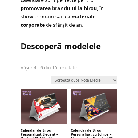
promovarea brandului la birou
, în
showroom-uri sau ca
materiale
corporate
de sfârșit de an.
Descoperă modelele
Sortat
Afișez 4 - 6 din 10 rezultate
după
evaluarea
medie
Calendar de Birou
Calendar de Birou
Personalizat Elegant –
Personalizat cu Echipa –
Hârtie DCL 150g #7
Ideal pentru Branduri #6