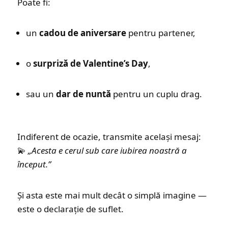
Poate fi:
un
cadou de aniversare
pentru partener,
o
surpriză de Valentine’s Day
,
sau un
dar de nuntă
pentru un cuplu drag.
Indiferent de ocazie, transmite același mesaj:
💫
„Acesta e cerul sub care iubirea noastră a
început.”
Și asta este mai mult decât o simplă imagine —
este o declarație de suflet.