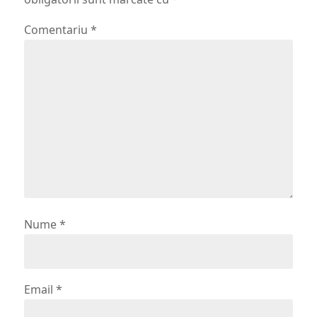
Comentariu
*
Nume
*
Email
*