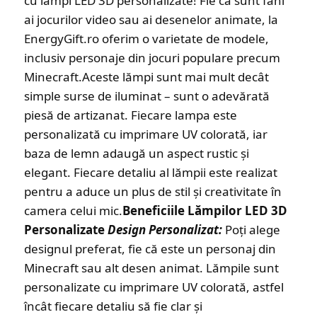
cu lămpi LED 3D personalizate! Fie că sunt fani
ai jocurilor video sau ai desenelor animate, la
EnergyGift.ro oferim o varietate de modele,
inclusiv personaje din jocuri populare precum
Minecraft.Aceste lămpi sunt mai mult decât
simple surse de iluminat – sunt o adevărată
piesă de artizanat. Fiecare lampa este
personalizată cu imprimare UV colorată, iar
baza de lemn adaugă un aspect rustic și
elegant. Fiecare detaliu al lămpii este realizat
pentru a aduce un plus de stil și creativitate în
camera celui mic.
Beneficiile Lămpilor LED 3D
Personalizate
Design Personalizat:
Poți alege
designul preferat, fie că este un personaj din
Minecraft sau alt desen animat. Lămpile sunt
personalizate cu imprimare UV colorată, astfel
încât fiecare detaliu să fie clar și