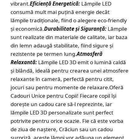
vibrant.
Eficiență Energetică:
Lămpile LED
consumă mult mai puțină energie decât
lămpile tradiționale, fiind o alegere eco-friendly
și economică.
Durabilitate și Siguranță:
Lămpile
sunt realizate din materiale de calitate, iar baza
din lemn adaugă stabilitate, fiind sigure și
rezistente pe termen lung.
Atmosferă
Relaxantă:
Lămpile LED 3D emit o lumină caldă
și blândă, ideală pentru crearea unei atmosfere
relaxante în cameră, perfectă pentru citit,
jocuri sau pentru momente de relaxare.Oferă
Cadouri Unice pentru Copii! Fiecare copil își
dorește un cadou care să-l reprezinte, iar
lămpile LED 3D personalizate sunt perfect
potrivite pentru orice ocazie. Fie că este vorba
de ziua de naștere, Crăciun sau un cadou
surpriză, aceste lămpi vor adăuga un element