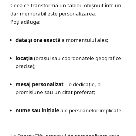
Ceea ce transformă un tablou obișnuit într-un
dar memorabil este personalizarea.
Poți adăuga:
data și ora exactă
a momentului ales;
locația
(orașul sau coordonatele geografice
precise);
mesaj personalizat
– o dedicație, o
promisiune sau un citat preferat;
nume sau inițiale
ale persoanelor implicate.
La EnergyGift, procesul de personalizare este