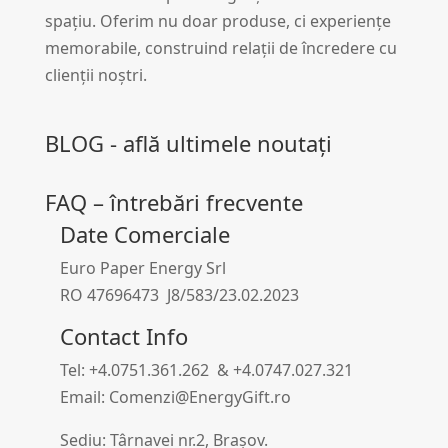
spațiu. Oferim nu doar produse, ci experiențe
memorabile, construind relații de încredere cu
clienții noștri.
BLOG - află ultimele noutați
FAQ – întrebări frecvente
Date Comerciale
Euro Paper Energy Srl
RO 47696473 J8/583/23.02.2023
Contact Info
Tel: +4.0751.361.262 & +4.0747.027.321
Email: Comenzi@EnergyGift.ro
Sediu: Târnavei nr.2, Brașov.