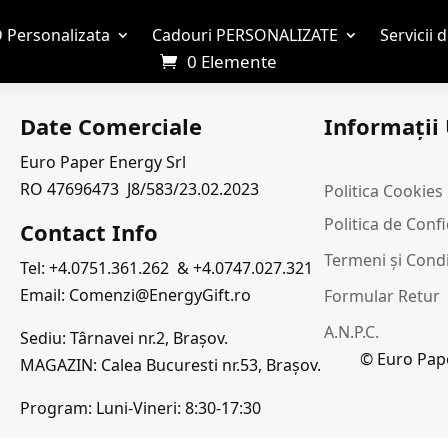
 Personalizata
Cadouri PERSONALIZATE
Servicii 
0 Elemente
Date Comerciale
Informații 
Euro Paper Energy Srl
RO 47696473 J8/583/23.02.2023
Politica Cookies
i
Politica de Conf
Contact Info
Termeni și Condi
Tel: +4.0751.361.262 & +4.0747.027.321
Email: Comenzi@EnergyGift.ro
Formular Retur
A.N.P.C.
Sediu: Târnavei nr.2, Brașov.
© Euro Pape
MAGAZIN: Calea Bucuresti nr.53, Brașov.
Program: Luni-Vineri: 8:30-17:30