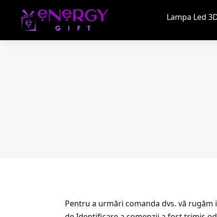
Lampa Led 3D
Pentru a urmări comanda dvs. vă rugăm in
de Identificare a comenzii a fost trimis o