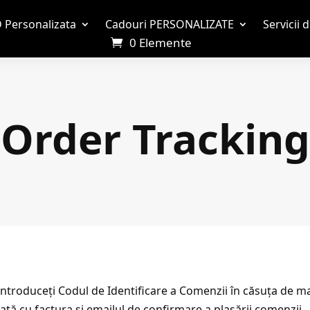
 Personalizata
Cadouri PERSONALIZATE
Servicii 
0 Elemente
Order Tracking
troduceți Codul de Identificare a Comenzii în căsuța de mai
dată cu factura și emailul de confirmare a plasării comenzii.