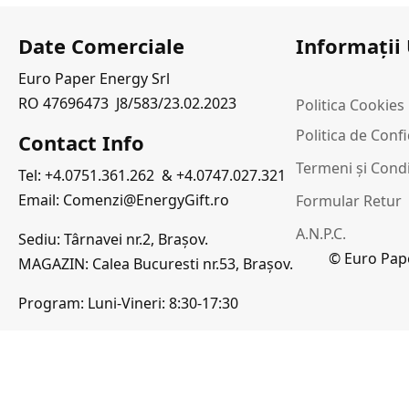
Date Comerciale
Informații 
Euro Paper Energy Srl
RO 47696473 J8/583/23.02.2023
Politica Cookies
i
Politica de Conf
Contact Info
Termeni și Condi
Tel: +4.0751.361.262 & +4.0747.027.321
Email: Comenzi@EnergyGift.ro
Formular Retur
A.N.P.C.
Sediu: Târnavei nr.2, Brașov.
© Euro Pape
MAGAZIN: Calea Bucuresti nr.53, Brașov.
Program: Luni-Vineri: 8:30-17:30