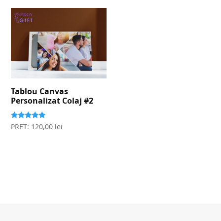
Tablou Canvas
Personalizat Colaj #2
Evaluat la
PRET:
120,00
lei
5.00
stele din 5