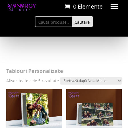
0 Elemente
Tablouri Personalizate
Sortat
Afișez toate cele 5 rezultate
după
evaluarea
medie