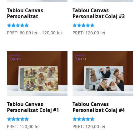
Tablou Canvas
Tablou Canvas
Personalizat
Personalizat Colaj #3
Evaluat la
Evaluat la
PRET:
60,00
lei
–
120,00
lei
PRET:
120,00
lei
5.00
5.00
stele din 5
stele din 5
Tablou Canvas
Tablou Canvas
Personalizat Colaj #1
Personalizat Colaj #4
Evaluat la
Evaluat la
PRET:
120,00
lei
PRET:
120,00
lei
5.00
5.00
stele din 5
stele din 5