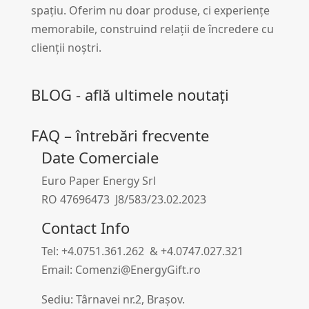
spațiu. Oferim nu doar produse, ci experiențe
memorabile, construind relații de încredere cu
clienții noștri.
BLOG - află ultimele noutați
FAQ – întrebări frecvente
Date Comerciale
Euro Paper Energy Srl
RO 47696473 J8/583/23.02.2023
Contact Info
Tel: +4.0751.361.262 & +4.0747.027.321
Email: Comenzi@EnergyGift.ro
Sediu: Târnavei nr.2, Brașov.