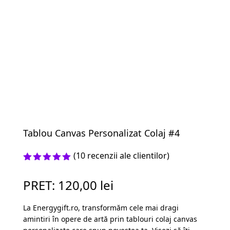
Tablou Canvas Personalizat Colaj #4
(
10
recenzii ale clientilor)
Evaluat la
5.00
din 5
PRET:
120,00
lei
pe baza a
evaluări
de la
La Energygift.ro, transformăm cele mai dragi
clienți
amintiri în opere de artă prin tablouri colaj canvas