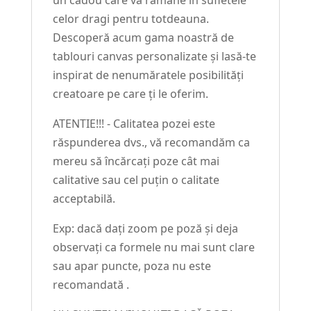
un cadou care va rămâne în sufletele
celor dragi pentru totdeauna.
Descoperă acum gama noastră de
tablouri canvas personalizate și lasă-te
inspirat de nenumăratele posibilități
creatoare pe care ți le oferim.
ATENTIE!!! - Calitatea pozei este
răspunderea dvs., vă recomandăm ca
mereu să încărcați poze cât mai
calitative sau cel puțin o calitate
acceptabilă.
Exp: dacă dați zoom pe poză și deja
observați ca formele nu mai sunt clare
sau apar puncte, poza nu este
recomandată .