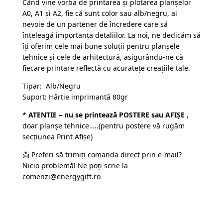
Când vine vorba de printarea și plotarea planșelor
A0, A1 și A2, fie că sunt color sau alb/negru, ai
nevoie de un partener de încredere care să
înțeleagă importanța detaliilor. La noi, ne dedicăm să
îți oferim cele mai bune soluții pentru planșele
tehnice și cele de arhitectură, asigurându-ne că
fiecare printare reflectă cu acuratețe creațiile tale.
Tipar: Alb/Negru
Suport: Hârtie imprimantă 80gr
*
ATENTIE – nu se printează POSTERE sau AFIȘE
,
doar planșe tehnice…..(pentru postere vă rugăm
secțiunea Print Afișe)
📩 Preferi să trimiți comanda direct prin e-mail?
Nicio problemă! Ne poți scrie la
comenzi@energygift.ro