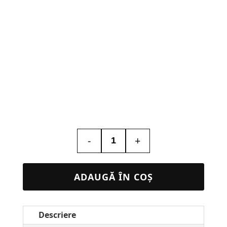
-
+
Cantitate
Printare
/
ADAUGĂ ÎN COȘ
Plotare
Planse
Descriere
A2