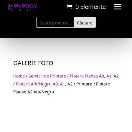
0 Elemente
GALERIE FOTO
Home
/
Servicii de Printare
/
Plotare Planse A0, A1, A2
/
Plotare Alb/Negru A0, A1, A2
/ Printare / Plotare
Planse A2 Alb/Negru