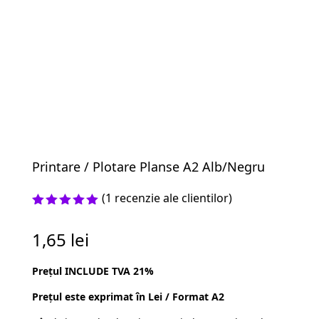
Printare / Plotare Planse A2 Alb/Negru
(
1
recenzie ale clientilor)
Evaluat la
5.00
din 5
1,65
lei
pe baza
unei
singure
Prețul INCLUDE TVA 21%
evaluări
Prețul este exprimat în Lei / Format A2