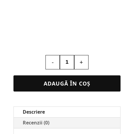
-
+
Cantitate
Lampa
Led
ADAUGĂ ÎN COȘ
Personalizata
–
Medic
Descriere
de
Familie
Recenzii (0)
#57