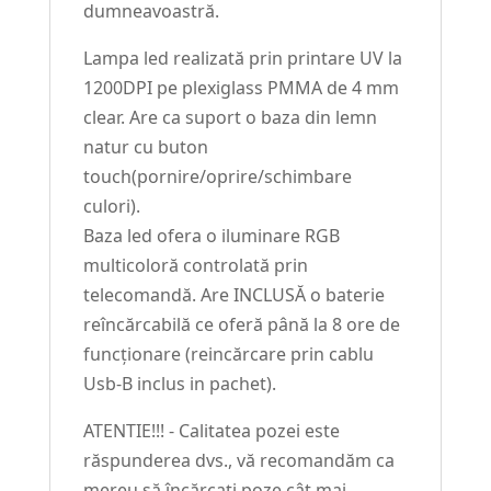
dumneavoastră.
Lampa led realizată prin printare UV la
1200DPI pe plexiglass PMMA de 4 mm
clear. Are ca suport o baza din lemn
natur cu buton
touch(pornire/oprire/schimbare
culori).
Baza led ofera o iluminare RGB
multicoloră controlată prin
telecomandă. Are INCLUSĂ o baterie
reîncărcabilă ce oferă până la 8 ore de
funcționare (reincărcare prin cablu
Usb-B inclus in pachet).
ATENTIE!!! - Calitatea pozei este
răspunderea dvs., vă recomandăm ca
mereu să încărcați poze cât mai