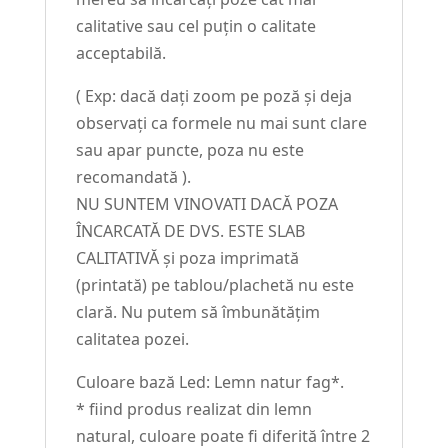
calitative sau cel puțin o calitate
acceptabilă.
( Exp: dacă dați zoom pe poză și deja
observați ca formele nu mai sunt clare
sau apar puncte, poza nu este
recomandată ).
NU SUNTEM VINOVATI DACĂ POZA
ÎNCARCATĂ DE DVS. ESTE SLAB
CALITATIVĂ și poza imprimată
(printată) pe tablou/plachetă nu este
clară. Nu putem să îmbunătățim
calitatea pozei.
Culoare bază Led: Lemn natur fag*.
* fiind produs realizat din lemn
natural, culoare poate fi diferită între 2