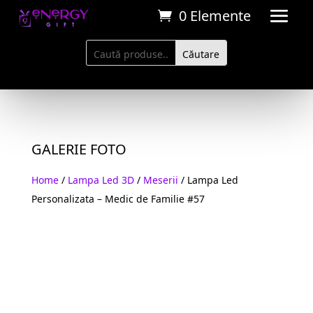
0 Elemente
GALERIE FOTO
Home
/
Lampa Led 3D
/
Meserii
/ Lampa Led
Personalizata – Medic de Familie #57