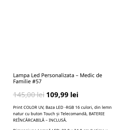
Lampa Led Personalizata – Medic de
Familie #57
Prețul
Prețul
145,00
lei
109,99
lei
inițial
curent
Print COLOR UV, Baza LED -RGB 16 culori, din lemn
a
este:
natur cu buton Touch și Telecomandă, BATERIE
fost:
109,99 lei.
REÎNCĂRCABILĂ – INCLUSĂ.
145,00 lei.