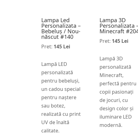
Lampa Led
Lampa 3D
Personalizata –
Personalizata 
Bebeluș / Nou-
Minecraft #20
născut #140
Pret:
145 Lei
Pret:
145 Lei
Lampă 3D
Lampă LED
personalizată
personalizată
Minecraft,
pentru bebeluși,
perfectă pentru
un cadou special
copii pasionați
pentru naștere
de jocuri, cu
sau botez,
design color și
realizată cu print
iluminare LED
UV de înaltă
modernă.
calitate.