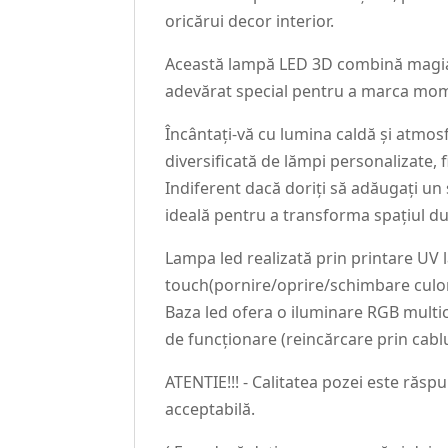
oricărui decor interior.
Această lampă LED 3D combină magia c
adevărat special pentru a marca momen
Încântați-vă cu lumina caldă și atmos
diversificată de lămpi personalizate, f
Indiferent dacă doriți să adăugați un
ideală pentru a transforma spațiul 
Lampa led realizată prin printare UV
touch(pornire/oprire/schimbare culor
Baza led ofera o iluminare RGB multic
de funcționare (reincărcare prin cablu
ATENTIE!!! - Calitatea pozei este răsp
acceptabilă.