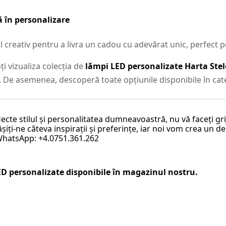
 în personalizare
reativ pentru a livra un cadou cu adevărat unic, perfect p
i vizualiza colecția de
lămpi LED personalizate Harta Stel
i. De asemenea, descoperă toate opțiunile disponibile în ca
lecte stilul și personalitatea dumneavoastră, nu vă faceți g
iți-ne câteva inspirații și preferințe, iar noi vom crea un de
 WhatsApp: +4.0751.361.262
ED personalizate
disponibile în magazinul nostru.