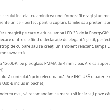
erului înstelat cu amintirea unei fotografii dragi și un m
te unice – perfect pentru cupluri, familie sau prieteni apr
fera magică pe care o aduce lampa LED 3D de la EnergyGift.
iecare dintre ele fiind o declarație de eleganță și stil, perfe
 strop de culoare sau să creați un ambient relaxant, lampa 
dumneavoastră.
 la 1200DPI pe plexiglass PMMA de 4 mm clear. Are ca supor
i).
oloră controlată prin telecomandă. Are INCLUSĂ o baterie r
 Usb-B inclus in pachet).
underea dvs., vă recomandăm ca mereu să încărcați poze cât m