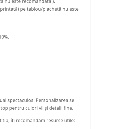
oza nu este recomandată ).
intată) pe tablou/plachetă nu este
-10%.
zual spectaculos. Personalizarea se
p pentru culori vii și detalii fine.
tip, îți recomandăm resurse utile: