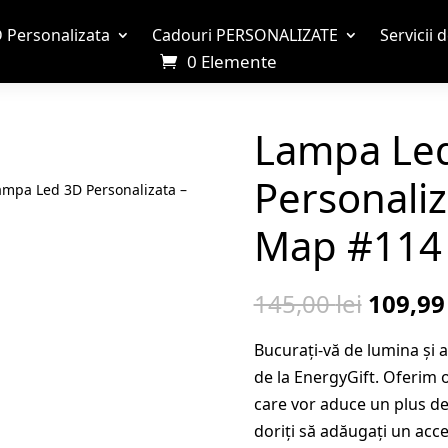
 Personalizata
Cadouri PERSONALIZATE
Servicii 
0 Elemente
Lampa Le
Personaliz
ampa Led 3D Personalizata –
Map #114
Prețul
145,00
lei
109,9
inițial
Bucurați-vă de lumina și
a
de la EnergyGift. Oferim o
fost:
care vor aduce un plus de e
145,00 
doriți să adăugați un acc