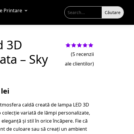
de Printare
d 3D
Evaluat la
ata – Sky
(
5
recenzii
5.00
din 5
pe baza a
ale clientilor)
evaluări
de la
clienți
Prețul
9
lei
curent
 atmosfera caldă creată de lampa LED 3D
este:
 colecție variată de lămpi personalizate,
109,99 lei.
leganță și stil în orice încăpere. Fie că
lei.
ent de culoare sau să creați un ambient