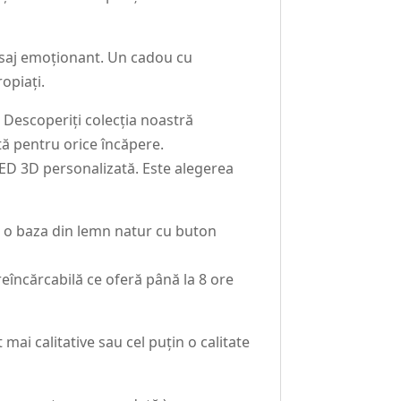
esaj emoționant. Un cadou cu
opiați.
 Descoperiți colecția noastră
ctă pentru orice încăpere.
LED 3D personalizată. Este alegerea
t o baza din lemn natur cu buton
eîncărcabilă ce oferă până la 8 ore
ai calitative sau cel puțin o calitate