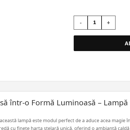
-
+
Cantitate
Lampa
Led
A
3D
Personalizata
–
Sky
Map
#114
asă într-o Formă Luminoasă – Lampă 
iar această lampă este modul perfect de a aduce acea magie în 
 redă cu finețe harta stelară unică, oferind o ambianță caldă