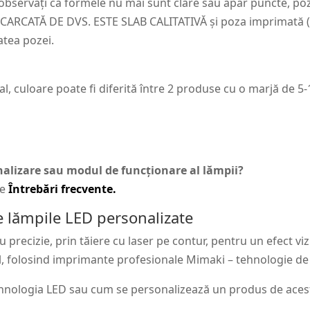
 observați ca formele nu mai sunt clare sau apar puncte, p
CATĂ DE DVS. ESTE SLAB CALITATIVĂ și poza imprimată (pr
atea pozei.
al, culoare poate fi diferită între 2 produse cu o marjă de 5
onalizare sau modul de funcționare al lămpii?
de
Întrebări frecvente.
 lămpile LED personalizate
precizie, prin tăiere cu laser pe contur, pentru un efect vi
l, folosind imprimante profesionale Mimaki – tehnologie de to
hnologia LED sau cum se personalizează un produs de acest 