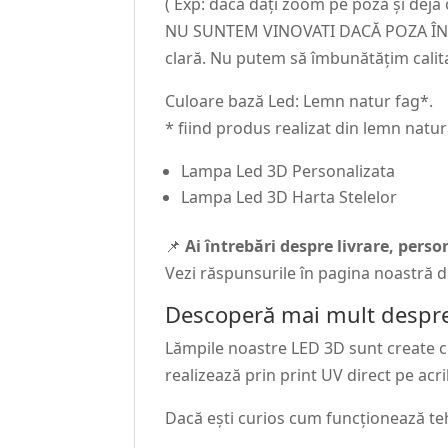
( Exp: dacă dați zoom pe poză și deja
NU SUNTEM VINOVATI DACĂ POZA ÎNCAR
clară. Nu putem să îmbunătățim calit
Culoare bază Led: Lemn natur fag*.
* fiind produs realizat din lemn natur
Lampa Led 3D Personalizata
Lampa Led 3D Harta Stelelor
📌
Ai întrebări despre livrare, pers
Vezi răspunsurile în pagina noastră 
Descoperă mai mult despre
Lămpile noastre LED 3D sunt create cu 
realizează prin print UV direct pe acri
Dacă ești curios cum funcționează te