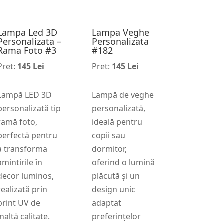
Lampa Led 3D
Lampa Veghe
Personalizata –
Personalizata
Rama Foto #3
#182
Pret:
145 Lei
Pret:
145 Lei
Lampă LED 3D
Lampă de veghe
personalizată tip
personalizată,
ramă foto,
ideală pentru
perfectă pentru
copii sau
a transforma
dormitor,
amintirile în
oferind o lumină
decor luminos,
plăcută și un
realizată prin
design unic
print UV de
adaptat
înaltă calitate.
preferințelor