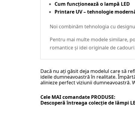
Cum funcționează o lampă LED
Printare UV – tehnologie modernă
Noi combinăm tehnologia cu designul c
Pentru mai multe modele similare, poț
romantice și idei originale de cadour
Dacă nu ați găsit deja modelul care să ref
ideile dumneavoastră în realitate. Împărtăș
alinieze perfect viziunii dumneavoastră.
Cele MAI comandate PRODUSE:
Descoperă întreaga colecție de
lămpi L