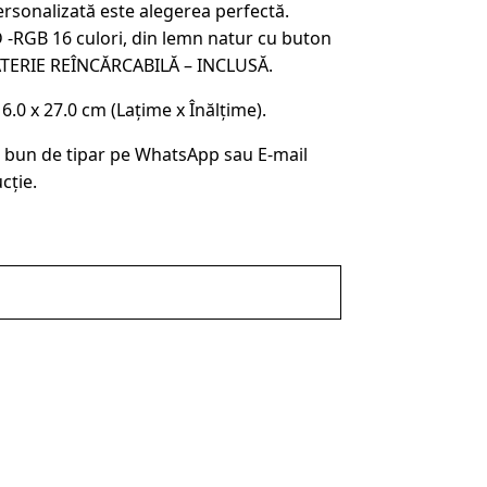
rsonalizată este alegerea perfectă.
 -RGB 16 culori, din lemn natur cu buton
ATERIE REÎNCĂRCABILĂ – INCLUSĂ.
0 x 27.0 cm (Lațime x Înălțime).
 bun de tipar pe WhatsApp sau E-mail
cție.